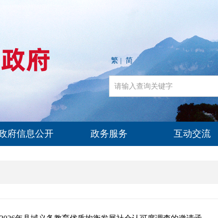
繁
简
|
政府信息公开
政务服务
互动交流