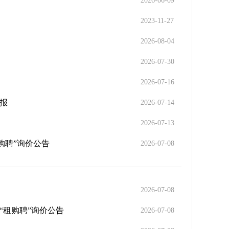
2026-06-09
2023-11-27
2026-08-04
2026-07-30
2026-07-16
报
2026-07-14
2026-07-13
购聘”询价公告
2026-07-08
2026-07-08
“租购聘”询价公告
2026-07-08