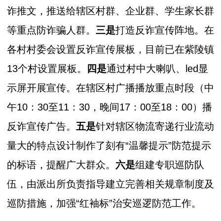
诈推文，推送给辖区村群、企业群、学生家长群
等重点防诈骗人群。
三是
打造反诈宣传阵地。在
各村村委会设置反诈宣传展板，目前已在紫陵镇
13个村设置展板。
四是
通过村中大喇叭、led显
示屏开展宣传。在辖区村广播播放重点时段（中
午10：30至11：30，晚间17：00至18：00）播
反诈宣传广告。
五是
针对辖区物流寄递行业流动
量大的特点设计制作了刻有“温馨提示”防范提示
的标语，提醒广大群众。
六是
组建专职巡防队
伍，由派出所负责指导建立完善相关规章制度及
巡防措施，加强“红袖标”治安巡逻防范工作。