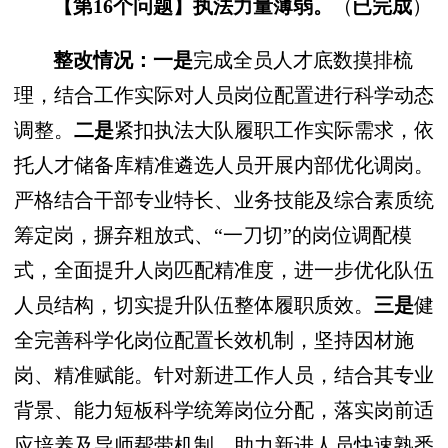
【第16个问题】
执法力量薄弱。
（
已完成
）
整改情况：一是
完成全员人才底数摸排梳
理，结合工作实际对人员岗位配置进行科学动态
调整。
二是
紧扣执法大队履职工作实际需求，依
托人才储备库精准遴选人员开展内部优化调岗。
严格结合干部专业特长、业务技能及综合素质统
筹定岗，摒弃粗放式、“一刀切”的岗位调配模
式，全面提升人岗匹配精准度，进一步优化队伍
人员结构，切实提升队伍整体履职质效。
三是
健
全完善科学化岗位配置长效机制，坚持因材施
岗、精准赋能。针对新进工作人员，结合其专业
背景、能力短板科学统筹岗位分配，落实岗前适
应培养及导师帮带机制，助力新进人员快速熟悉