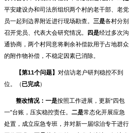
平安建设办和司法所组织两个村的老干部、老党
员一起到边界附近进行现场勘查。
三是
各村分别
召开党员、代表大会研究情况。
四是
经过多次沟
通协商，两个村同意将剩余补偿款用于占地群众
的附作物补偿，不稳定因素已消除。
【第11个问题】
对信访老户研判稳控不到
位。
（
已完成
）
整改情况：一是
按照工作进展，更新“四包
一”台账，压实稳控责任。
二是
常态化开展应急
处置，成立应急专班，并对新一届综治专干进行