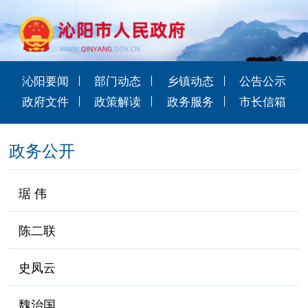
沁阳要闻
部门动态
乡镇动态
公告公示
政府文件
政策解读
政务服务
市长信箱
政务公开
琚 伟
陈二联
史凤云
魏治国