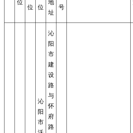
位
地
位
位
号
址
沁
阳
市
建
设
路
与
沁
怀
阳
府
市
路
沃