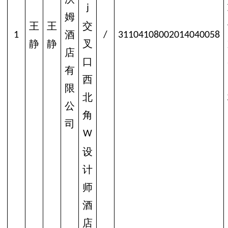
j
姆
王
王
交
酒
1
/
31104108002014040058
静
静
叉
店
口
有
西
限
北
公
角
司
W
设
计
师
酒
店