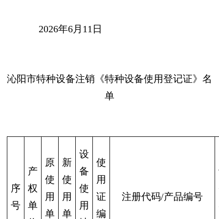
202
6
年
6
月
11
日
沁阳市特种设备注销《特种设备使用登记证》名
单
设
原
新
使
产
备
使
使
用
序
权
使
用
用
证
注册代码
/
产品编号
号
单
用
单
单
编