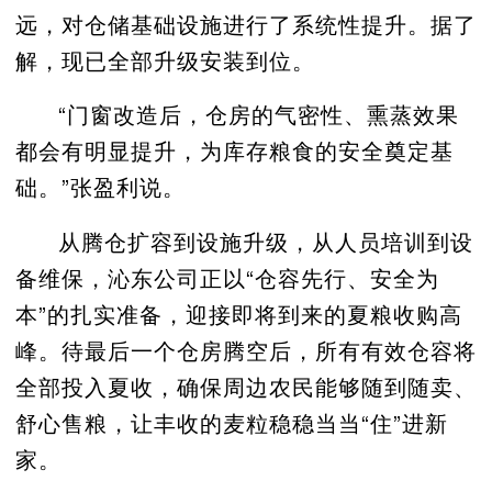
远，对仓储基础设施进行了系统性提升。据了
解，
现已
全部升级安装到位
。
“门窗改造后
，
仓房的气密性、熏蒸效果
都会有明显提升，为库存粮食的安全奠定基
础。
”张盈利
说。
从腾仓扩容到设施升级，从人员培训到设
备维保，沁东公司正以
“仓容先行、安全为
本”的扎实准备，迎接即将到来的夏粮收购高
峰。待最后一个仓房腾空后，所有有效仓容将
全部投入夏收，确保周边农民能够随到随卖、
舒心售粮，让丰收的麦粒稳稳当当“住”进新
家。