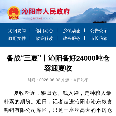
沁阳要闻
部门动态
乡镇动态
公告公示
政府文件
政策解读
政务服务
市长信箱
备战“三夏”丨沁阳备好24000吨仓
容迎夏收
时间：2026-06-02 来源：今日沁阳
夏收渐近，粮归仓、钱入袋，是种粮人最
朴素的期盼。近日
，记者走进沁阳市沁东粮食
购销有限公司库区，只见一座座高大的平房仓