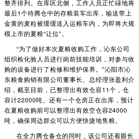
整齐排列。在库区
北
侧，工作人员正忙碌地将
最后
1个
待腾仓中的存粮装车出库，输送带
上
金黄的麦粒被缓缓送入运粮车内
，
为即将大规
模上市的夏粮
“让位”。
“为了做好本次夏粮收购工作，沁东公司
组织
检
化验人员进行岗前技能培训，对参与收
购的设备进行了检修和维护保养
。
”沁阳市沁
东粮食购销有限公司董事长、总经理张盈利
介
绍，截至目前，已整理出有效仓容
11个，仓
容计22000吨。还有一个仓房正在出库，预计
在夏粮收购前可以整理出有效空仓容24000
吨，确保周边群众可以方便快捷地售粮。
在全力腾仓备仓的同时，该公司还着眼长