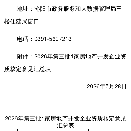
地址：
沁阳市政务服务和大数据管理局三
楼住建局窗口
电话：0391-
5697213
附件：202
6
年第
三
批
1家
房地产开发企业
资
质核定意见汇总表
202
6
年
5
月
28
日
202
6
年第
三
批
1
家房地产开发企业
资质核定意见
汇总表