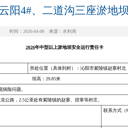
、云阳4#、二道沟三座淤地
时间：2026-04-08
来源：水利局
20
26
年中型以上淤地坝安全运行责任卡
所处位置（具体到村）：沁阳市紫陵镇赵寨村北
坝高：29.85米
现病险问题。
克公路，2.5公里处有紫陵镇的赵寨、捏掌等村庄。
联系方式（