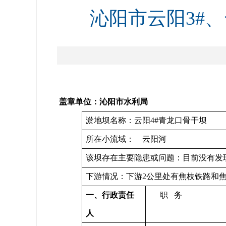
沁阳市云阳3#
盖章单位：
沁阳市
水利
局
淤地坝名称：云阳4#青龙口骨干坝
所在小流域： 云阳河
该坝存在主要隐患或问题：目前没有发
下游情况：下游2公里处有焦枝铁路和焦
一、行政责任
职 务
人