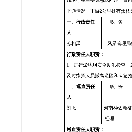
该坝存在主要隐患或问题：目
下游情况：下游2公里处有焦枝
一、行政责任
职 务
人
苏相禹
风景管理局
行政责任人职责：
1、进行淤地坝安全度汛检查。
及时指挥人员撤离避险和应急抢
二、
巡查
责任
职 务
人
刘飞
河南神农新征
经理
巡查
责任人职责：