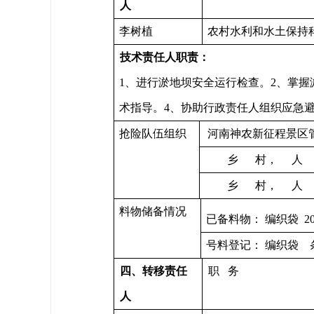
人
李树植
农村水利和水土保持
技术责任人职责：
1、进行淤地坝安全运行检查。2、掌
术指导。4、协助行政责任人组织应急
抢险队伍组织
河南神农新征程景区管
乡 村， 人 
乡 村， 人 
料物储备情况
已备料物： 编织袋 20
号料登记： 编织袋 
四
、
转移
责任
职 务
人