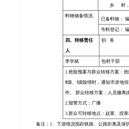
乡 村，
料物储备情况
已备料物： 编
号料登记： 
四
、
转移
责任
职 务
人
李学斌
包村干部
1.抢险预案与群众转移方案：
Ⅱ级、Ⅰ级险情时，通知市淤地
作。 群众转移方案：人员撤离
2.报警方式：广播
3.群众可转移地点：赵寨、捏
备注：1、下游情况指距铁路、公路距离及保护