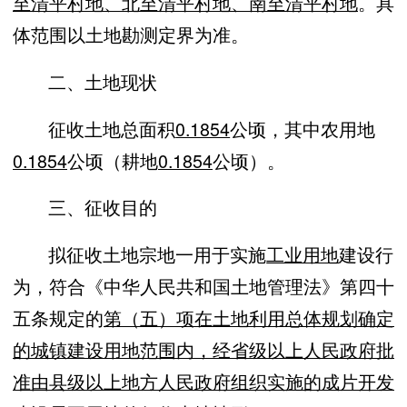
至清平村地、北至清平村地、南至清平村地
。
具
体范围以土地勘测定界为准。
二、土地现状
征收土地总面积
0.1854
公顷，其中农用地
0
.1854
公顷（耕地
0.1854
公顷）。
三、征收目的
拟
征
收土
地
宗地一
用于
实
施
工业用地
建设行
为
，
符合《中华人民共
和
国
土地
管
理法
》
第四
十
五条
规
定的
第
（
五
）项
在土地利用总体规划确定
的城镇建设用地范围内，经省级以上人民政府批
准由县级以上地方人民政府组织实施的成片开发