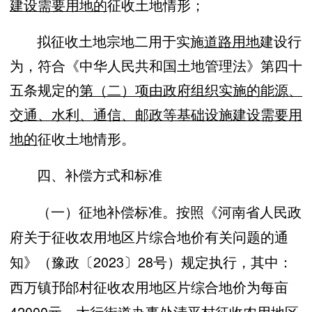
建设需要用地的
征
收
土地
情
形
；
拟
征
收土
地
宗地二
用于
实
施
道路用地
建设行
为
，
符合《中华人民共
和
国
土地
管
理法
》
第四
十
五条
规
定的
第
（
二
）项由政府组织实施的能源、
交通、水利、通信、邮政等基础设施建设需要用
地的
征
收
土地
情
形
。
四、补偿方式和标准
（一）征地补偿标准。按照《河南省人民政
府关于征收农用地区片综合地价有关问题的通
知》（豫政〔2023〕28号）规定执行，其中：
西万镇邘邰村征收农用地区片综合地价为每亩
42000元、太行街道办事处清平村征收农用地区