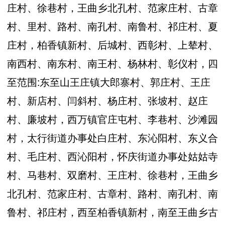
庄村、徐巷村，王曲乡北孔村、范家庄村、古章
村、里村、路村、南孔村、南鲁村、祁庄村、夏
庄村，柏香镇新村、后城村、西彰村、上辇村、
南西村、南东村、南王村、杨林村、彰仪村，四
至范围:东至山王庄镇大郎寨村、郭庄村、王庄
村、新店村、闫斜村、杨庄村、张坡村、赵庄
村、廉坡村，西万镇官庄屯村、李巷村、沙滩园
村，太行街道办事处白庄村、东沁阳村、东义合
村、毛庄村、西沁阳村，怀庆街道办事处姑姑寺
村、马巷村、双磨村、王庄村、徐巷村，王曲乡
北孔村、范家庄村、古章村、路村、南孔村、南
鲁村、祁庄村，西至柏香镇新村，南至王曲乡古