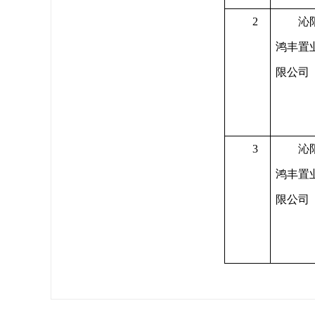
2
沁
鸿丰置
限公司
3
沁
鸿丰置
限公司