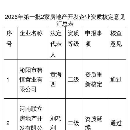
202
6
年第
一
批
2
家房地产开发企业
资质核定意见
汇总表
序
企业名称
法
定
资质
申报事
核
查
号
代表
等级
项
意见
人
沁阳市碧
黄海
资质重
1
恒置业有
二级
通过
西
新核定
限公司
河南联立
房地产开
刘巧
资质延
2
二级
通过
续
发有限公
利