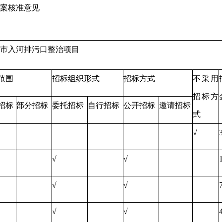
案核准意见
市入河排污口整治项目
范围
招标组织形式
招标方式
不采用
招标方
招标
部分招标
委托招标
自行招标
公开招标
邀请招标
式
√
√
√
√
√
√
√