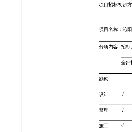
项目招标初步方
项目名称：沁阳
分项内容
招标
全部
勘察
设计
√
监理
√
施工
√