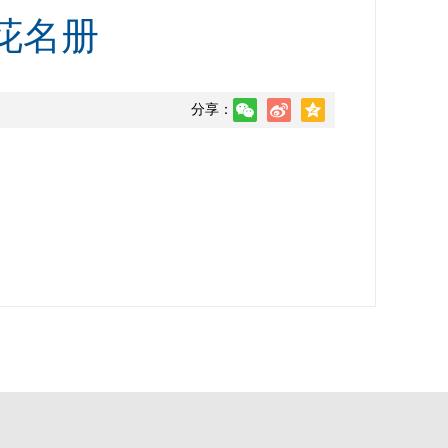
助花名册
分享：