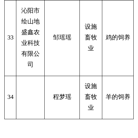
沁阳市
绘山地
设施
盛鑫农
33
邹瑶瑶
畜牧
鸡的饲养
业科技
业
有限公
司
设施
34
程梦瑶
畜牧
羊的饲养
业