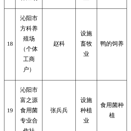
沁阳市
方科养
设施
殖场
18
赵科
畜牧
鸭的饲养
（个体
业
工商
户）
沁阳市
富之源
设施
食用菌种
19
食用菌
张兵兵
种植
植
专业合
业
作社