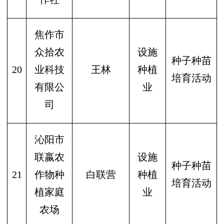
焦作市
众拾农
设施
种子种苗
20
业科技
王林
种植
培育活动
有限公
业
司
沁阳市
联嬴农
设施
种子种苗
21
作物种
白联营
种植
培育活动
植家庭
业
农场