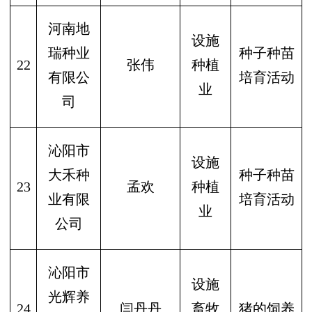
河南地
设施
瑞种业
种子种苗
22
张伟
种植
有限公
培育活动
业
司
沁阳市
设施
大禾种
种子种苗
23
孟欢
种植
业有限
培育活动
业
公司
沁阳市
设施
光辉养
24
闫丹丹
畜牧
猪的饲养