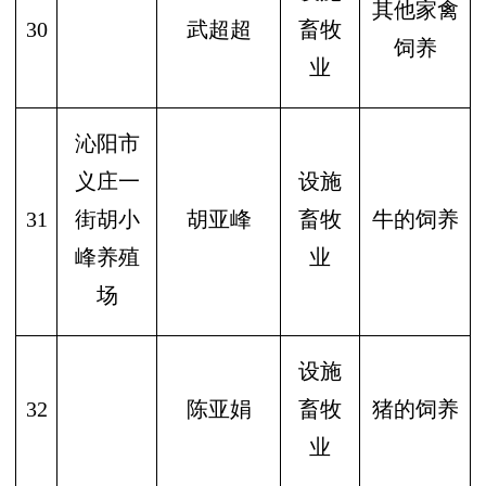
其他家禽
30
武超超
畜牧
饲养
业
沁阳市
义庄一
设施
31
街胡小
胡亚峰
畜牧
牛的饲养
峰养殖
业
场
设施
32
陈亚娟
畜牧
猪的饲养
业