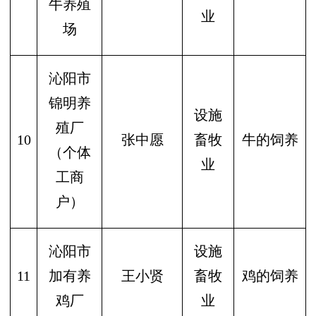
牛养殖
业
场
沁阳市
锦明养
设施
殖厂
10
张中愿
畜牧
牛的饲养
（个体
业
工商
户）
沁阳市
设施
11
加有养
王小贤
畜牧
鸡的饲养
鸡厂
业