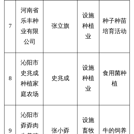
河南省
设施
乐丰种
种子种苗
7
张立旗
种植
业有限
培育活动
业
公司
沁阳市
设施
史兆成
食用菌种
8
史兆成
种植
种植家
植
业
庭农场
沁阳市
设施
孬孬肉
9
张小孬
畜牧
牛的饲养