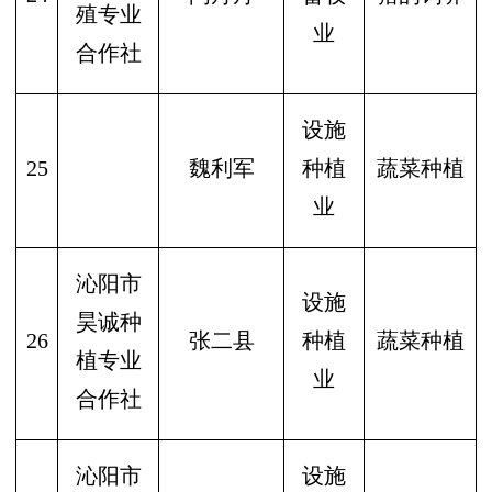
殖专业
业
合作社
设施
25
魏利军
种植
蔬菜种植
业
沁阳市
设施
昊诚种
26
张二县
种植
蔬菜种植
植专业
业
合作社
沁阳市
设施