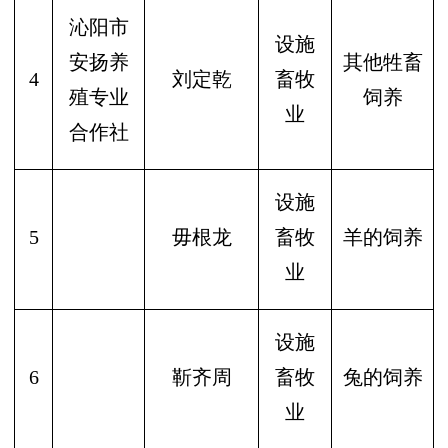
沁阳市
设施
安扬养
其他牲畜
4
刘定乾
畜牧
殖专业
饲养
业
合作社
设施
5
毋根龙
畜牧
羊的饲养
业
设施
6
靳齐周
畜牧
兔的饲养
业