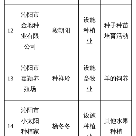
沁阳市
设施
金地种
种子种苗
12
段朝阳
种植
业有限
培育活动
业
公司
沁阳市
设施
13
嘉颖养
种祥玲
畜牧
羊的饲养
殖场
业
沁阳市
设施
小太阳
其他水果
14
杨冬冬
种植
种植家
种植