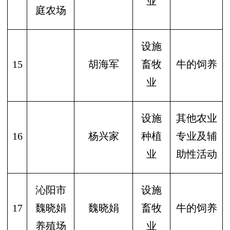
业
庭农场
设施
15
胡海军
畜牧
牛的饲养
业
设施
其他农业
16
杨兴家
种植
专业及辅
业
助性活动
沁阳市
设施
17
魏晓娟
魏晓娟
畜牧
牛的饲养
养殖场
业