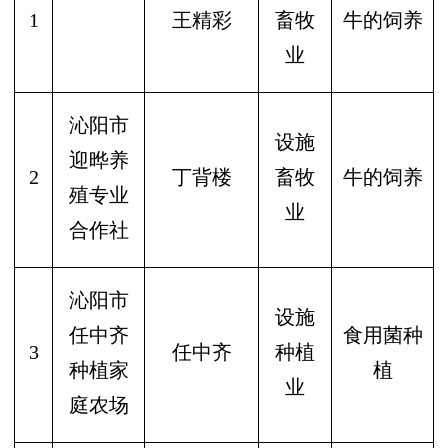
1
王精彩
畜牧
牛的饲养
业
沁阳市
设施
迎晔养
2
丁背楼
畜牧
牛的饲养
殖专业
业
合作社
沁阳市
设施
任中齐
食用菌种
3
任中齐
种植
种植家
植
业
庭农场