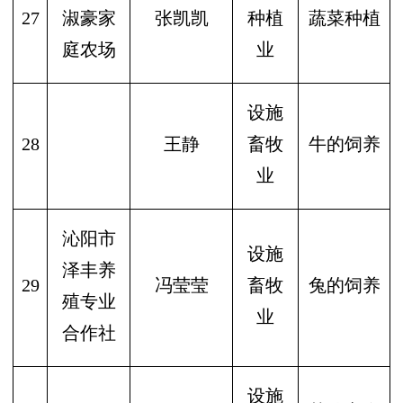
27
淑豪家
张凯凯
种植
蔬菜种植
庭农场
业
设施
28
王静
畜牧
牛的饲养
业
沁阳市
设施
泽丰养
29
冯莹莹
畜牧
兔的饲养
殖专业
业
合作社
设施