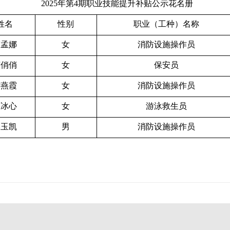
2025年第4期职业技能提升补贴公示花名册
姓名
性别
职业（工种）名称
韩孟娜
女
消防设施操作员
苏俏俏
女
保安员
乔燕霞
女
消防设施操作员
荣冰心
女
游泳救生员
邢玉凯
男
消防设施操作员