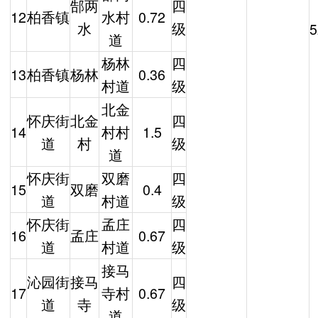
郜两
四
12
柏香镇
水村
0.72
水
级
5
道
杨林
四
13
柏香镇
杨林
0.36
村道
级
北金
怀庆街
北金
四
14
村村
1.5
道
村
级
道
怀庆街
双磨
四
15
双磨
0.4
道
村道
级
怀庆街
孟庄
四
16
孟庄
0.67
道
村道
级
接马
沁园街
接马
四
17
寺村
0.67
道
寺
级
道