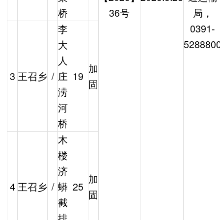
桥
36号
局，
0391-
李
528880
大
人
加
3
王召乡
/
庄
19
固
涝
河
桥
木
楼
济
加
4
王召乡
/
蟒
25
固
截
排