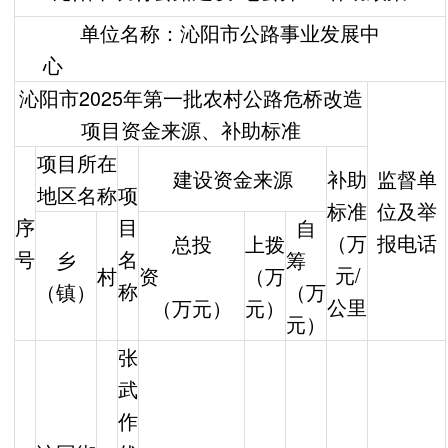
单位名称：沁阳市公路事业发展中
心
沁阳市2025年第一批农村公路危桥改造
项目资金来源、补助标准
项目所在
建设资金来源
补助
监督单
地区名称
项
标准
位及举
序
目
自
（万
报电话
总投
上拨
号
名
乡
筹
元/
村
资
（万
称
（镇）
（万
公里
（万元）
元）
元）
张
武
作