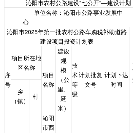
沁阳市农村公路建设“七公开”—建设计划
单位名称：沁阳市公路事业发展中
沁阳市2025年第一批农村公路车购税补助道路
建设项目投资计划表
建设
项目所在地
规
技
区名称
模
序
项目
术
计划批复
计划下达
（公
号
名称
等
文号
时间
里、
乡
级
村
延
（镇）
米）
沁阳
市西