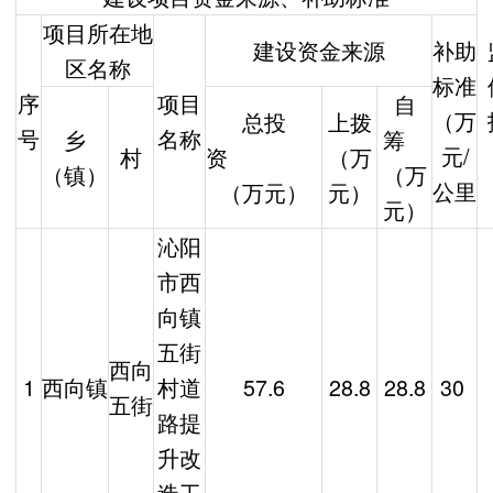
项目所在地
建设资金来源
补助
区名称
标准
序
项目
自
（万
总投
上拨
号
名称
乡
筹
元/
村
资
（万
（镇）
（万
公里
（万元）
元）
元）
沁阳
市西
向镇
五街
西向
1
西向镇
村道
57.6
28.8
28.8
30
五街
路提
升改
造工