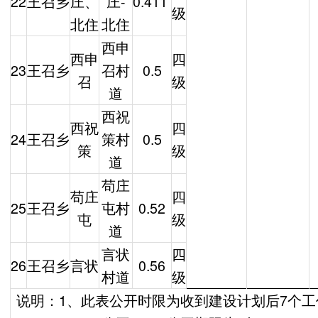
22
王召乡
庄、
庄-
0.411
级
北住
北住
西申
西申
四
23
王召乡
召村
0.5
召
级
道
西祝
西祝
四
24
王召乡
策村
0.5
策
级
道
苟庄
苟庄
四
25
王召乡
屯村
0.52
屯
级
道
言状
四
26
王召乡
言状
0.56
村道
级
说明：1、此表公开时限为收到建设计划后7个工