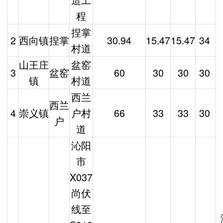
程
捏掌
2
西向镇
捏掌
30.94
15.47
15.47
34
村道
山王庄
盆窑
3
盆窑
60
30
30
30
镇
村道
西兰
西兰
4
崇义镇
户村
66
33
33
30
户
道
沁阳
市
X037
尚伏
线至