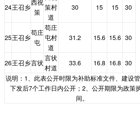
西祝
24
王召乡
策村
30
15
15
30
策
道
苟庄
苟庄
25
王召乡
屯村
31.2
15.6
15.6
30
屯
道
言状
26
王召乡
言状
33.6
16.8
16.8
30
村道
说明：1、此表公开时限为补助标准文件、建设
下发后7个工作日内公开；2、公开期限为政策
间。