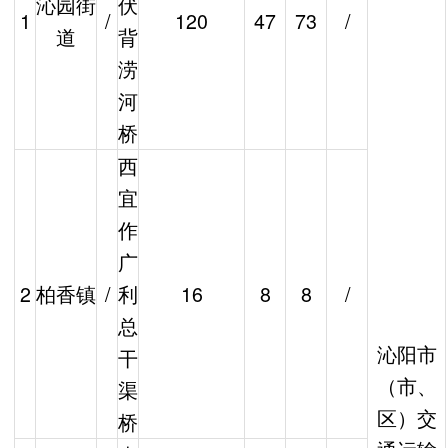
沁园街
伏
1
/
120
47
73
/
道
背
涝
河
桥
西
宜
作
广
2
柏香镇
/
利
16
8
8
/
总
沁阳市
干
（市、
渠
区）交
桥