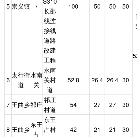
S310
5
崇义镇
/
100
50
50
50
长邵
线连
接线
道路
改建
5
工程
水南
太行街
水南
6
关村
52.8
26.4
26.4
30
道
关
道
祁庄
7
王曲乡
祁庄
54
27
27
30
村道
东王
东王
8
王曲乡
占村
42
21
21
30
占