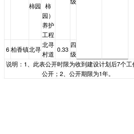
级
柿园
柿
园）
养护
工程
北寻
四
6
柏香镇
北寻
0.33
村道
级
说明：1、此表公开时限为收到建设计划后7个工
公开；2、公开期限为1年。