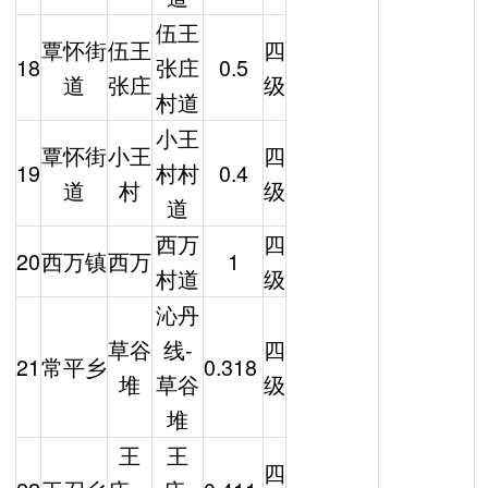
伍王
覃怀街
伍王
四
18
张庄
0.5
道
张庄
级
村道
小王
覃怀街
小王
四
19
村村
0.4
道
村
级
道
西万
四
20
西万镇
西万
1
村道
级
沁丹
草谷
线-
四
21
常平乡
0.318
堆
草谷
级
堆
王
王
四