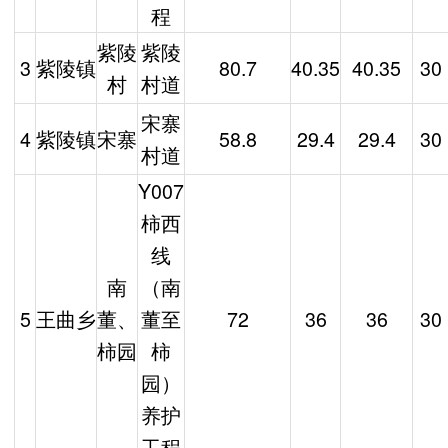
程
紫陵
紫陵
3
紫陵镇
80.7
40.35
40.35
30
村
村道
宋寨
4
紫陵镇
宋寨
58.8
29.4
29.4
30
村道
Y007
柿西
线
南
（南
5
王曲乡
董、
董至
72
36
36
30
柿园
柿
园）
养护
工程