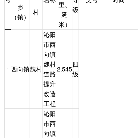
里、
乡
级
村
延
（镇）
米）
沁阳
市西
向镇
魏村
四
1
西向镇
魏村
2.545
道路
级
提升
改造
工程
沁阳
市西
向镇