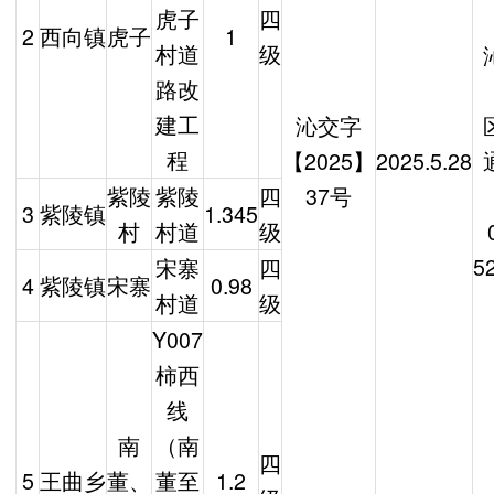
虎子
四
2
西向镇
虎子
1
村道
级
路改
建工
沁交字
程
【2025】
2025.5.28
紫陵
紫陵
四
37号
3
紫陵镇
1.345
村
村道
级
5
宋寨
四
4
紫陵镇
宋寨
0.98
村道
级
Y007
柿西
线
南
（南
四
5
王曲乡
董、
董至
1.2