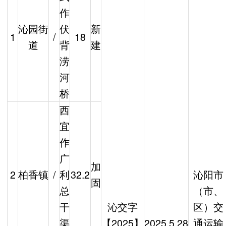
作
沁园街
伏
新
1
/
18
道
背
建
涝
河
桥
西
宜
作
广
加
2
柏香镇
/
利
32.2
沁阳市
固
总
（市、
干
沁交字
区）交
渠
【2025】
2025.5.28
通运输