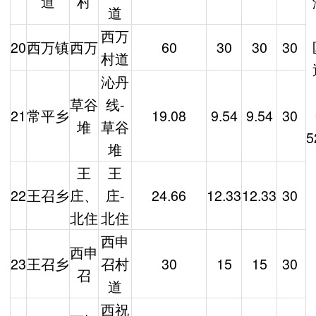
道
村
道
西万
20
西万镇
西万
60
30
30
30
村道
沁丹
草谷
线-
21
常平乡
19.08
9.54
9.54
30
堆
草谷
5
堆
王
王
22
王召乡
庄、
庄-
24.66
12.33
12.33
30
北住
北住
西申
西申
23
王召乡
召村
30
15
15
30
召
道
西祝