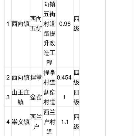
向镇
五街
西向
四
1
西向镇
村道
0.96
五街
级
路提
升改
造工
程
捏掌
四
2
西向镇
捏掌
0.454
村道
级
山王庄
盆窑
四
3
盆窑
1
镇
村道
级
西兰
西兰
四
4
崇义镇
户村
1.1
户
级
道