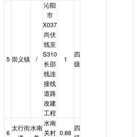
沁阳
市
X037
尚伏
线至
S310
四
5
崇义镇
/
1
长邵
级
线连
接线
道路
改建
工程
水南
太行街
水南
四
6
关村
0.88