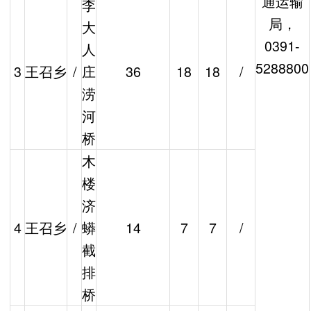
通运输
李
局，
大
0391-
人
5288800
3
王召乡
/
庄
36
18
18
/
涝
河
桥
木
楼
济
4
王召乡
/
蟒
14
7
7
/
截
排
桥