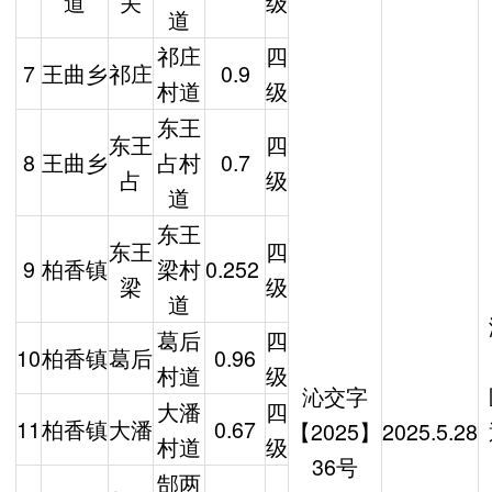
道
关
级
道
祁庄
四
7
王曲乡
祁庄
0.9
村道
级
东王
东王
四
8
王曲乡
占村
0.7
占
级
道
东王
东王
四
9
柏香镇
梁村
0.252
梁
级
道
葛后
四
10
柏香镇
葛后
0.96
村道
级
沁交字
大潘
四
11
柏香镇
大潘
0.67
【2025】
2025.5.28
村道
级
36号
郜两