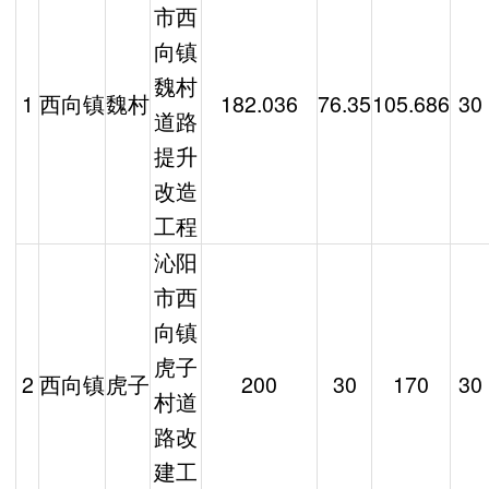
市西
向镇
魏村
1
西向镇
魏村
182.036
76.35
105.686
30
道路
提升
改造
工程
沁阳
市西
向镇
虎子
2
西向镇
虎子
200
30
170
30
村道
路改
建工