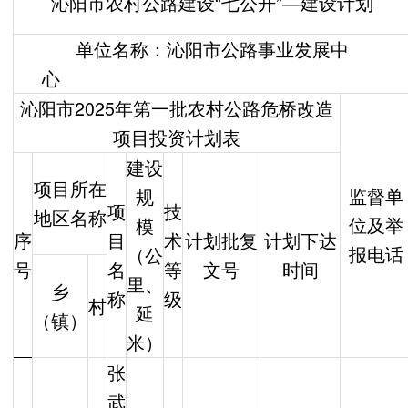
沁阳市农村公路建设“七公开”—建设计划
单位名称：沁阳市公路事业发展中
心
沁阳市2025年第一批农村公路危桥改造
项目投资计划表
建设
项目所在
监督单
规
项
技
地区名称
位及举
模
序
目
术
计划批复
计划下达
报电话
（公
号
名
等
文号
时间
里、
乡
称
级
村
延
（镇）
米）
张
武