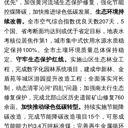
优先”，加强黄河流域生态保护修复，强化节能
控煤降碳，加快推进绿色低碳发展。
生态环境持
全市空气综合指数优良天数207天，5
续改善。
个国、省考断面均达到或优于省定目标，地表水
考核位居焦作第1，城市集中式饮用水源水质稳
定保持100%。全市土壤环境质量总体保持稳
定。
实施山区生态林业工
守牢生态保护红线。
程，完成数字化园林系统项目，建成华新林、金
盾苑等城区游园提升改造工程；全面落实河长
制，动态清零沁河“四乱”问题；加强南太行生态
修复保护，完成北部山区历史遗留矿山修复760
余亩。
持续实施节能降
加快推动绿色低碳转型。
碳改造，完成节能降碳改造项目15个，可形成
节能能力约3.4万吨标准煤；完善再生金属循环