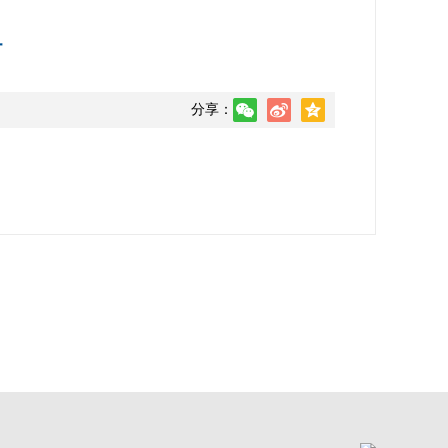
单
分享：