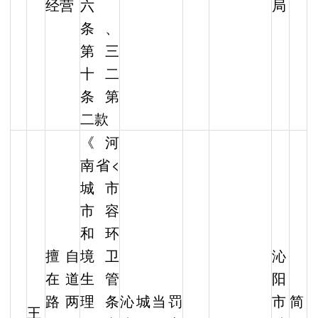
经营
六
局
条、
第三
十二
条第
二款
《河
南省<
城市
市容
和环
擅自
境卫
沁
在道
生管
阳
路两
理条
沁城当罚
市
简
王