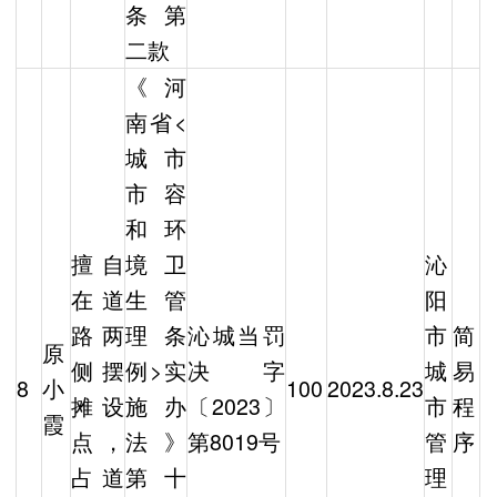
条第
二款
《河
南省<
城市
市容
和环
擅自
境卫
沁
在道
生管
阳
路两
理条
沁城当罚
市
简
原
侧摆
例>实
决字
城
易
8
小
100
2023.8.23
摊设
施办
〔2023〕
市
程
霞
点，
法》
第8019号
管
序
占道
第十
理