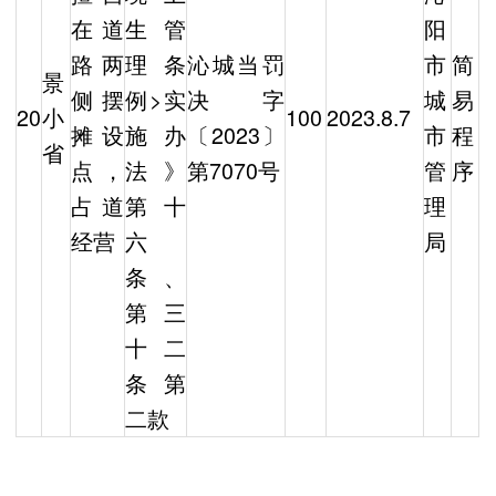
在道
生管
阳
路两
理条
沁城当罚
市
简
景
侧摆
例>实
决字
城
易
20
小
100
2023.8.7
摊设
施办
〔2023〕
市
程
省
点，
法》
第7070号
管
序
占道
第十
理
经营
六
局
条、
第三
十二
条第
二款