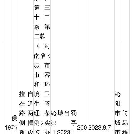
第三
十二
条第
二款
《河
南省<
城市
市容
和环
擅自
境卫
沁
在道
生管
阳
路两
理条
沁城当罚
市
简
侯
侧摆
例>实
决字
城
易
19
巧
200
2023.8.7
摊设
施办
〔2023〕
市
程