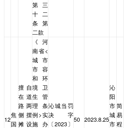
第三
十二
条第
二款
《河
南省<
城市
市容
和环
擅自
境卫
沁
在道
生管
阳
路两
理条
沁城当罚
市
简
焦
侧摆
例>实
决字
城
易
12
50
2023.8.25
国
摊设
施办
〔2023〕
市
程