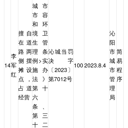
城市
市容
和环
擅自
境卫
沁
在道
生管
阳
路两
理条
沁城当罚
市
简
李
侧摆
例>实
决字
城
易
14
军
100
2023.8.4
摊设
施办
〔2023〕
市
程
红
点，
法》
第7012号
管
序
占道
第十
理
经营
六
局
条、
第三
十二