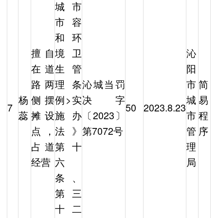
城市
市容
和环
擅自
境卫
沁
在道
生管
阳
路两
理条
沁城当罚
市
简
杨
侧摆
例>实
决字
城
易
7
50
2023.8.23
蕊
摊设
施办
〔2023〕
市
程
点，
法》
第7072号
管
序
占道
第十
理
经营
六
局
条、
第三
十二