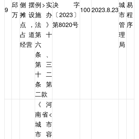
邱
侧摆
例>实
决字
城
易
9
100
2023.8.23
万
摊设
施办
〔2023〕
市
程
点，
法》
第8020号
管
序
占道
第十
理
经营
六
局
条、
第三
十二
条第
二款
《河
南省<
城市
市容