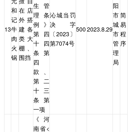
元
擅自
生管
阳
和
在店
理条
沁城当罚
市
简
记
外搭
例》
决字
城
易
13
牛
建各
500
2023.8.29
第四
〔2023〕
市
程
肉
类大
十四
第7074号
管
序
火
棚、
条第
理
锅
围挡
四
局
款、
第二
十三
条第
一项
《河
南省<