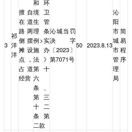
和环
擅自
境卫
沁
在道
生管
阳
路两
理条
沁城当罚
市
简
祁
侧摆
例>实
决字
城
易
3
洋
50
2023.8.13
摊设
施办
〔2023〕
市
程
洋
点，
法》
第7071号
管
序
占道
第十
理
经营
六
局
条、
第三
十二
条第
二款