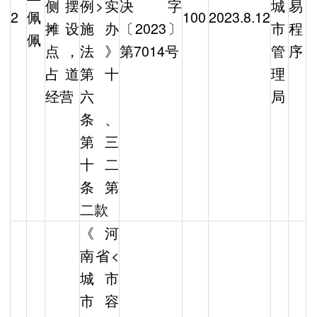
侧摆
例>实
决字
城
易
2
佩
100
2023.8.12
摊设
施办
〔2023〕
市
程
佩
点，
法》
第7014号
管
序
占道
第十
理
经营
六
局
条、
第三
十二
条第
二款
《河
南省<
城市
市容