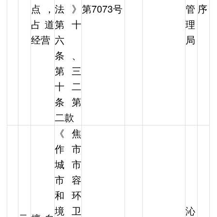
点，
法》
第7073号
管
序
占道
第十
理
经营
六
局
条、
第三
十二
条第
二款
《焦
作市
城市
市容
和环
境卫
沁