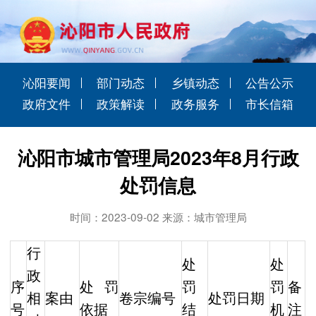
沁阳要闻
部门动态
乡镇动态
公告公示
政府文件
政策解读
政务服务
市长信箱
沁阳市城市管理局2023年8月行政
处罚信息
时间：2023-09-02 来源：城市管理局
行
处
处
政
序
处罚
罚
罚
备
相
案由
卷宗编号
处罚日期
号
依据
结
机
注