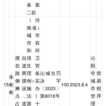
条第
二款
《河
南省<
城市
市容
和环
擅自
境卫
沁
在道
生管
阳
路两
理条
沁城当罚
市
简
朱
侧摆
例>实
决字
城
易
15
彬
100
2023.8.4
摊设
施办
〔2023〕
市
程
彬
点，
法》
第8016号
管
序
占道
第十
理