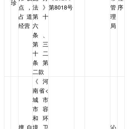
珍
点，
法》
第8018号
管
序
占道
第十
理
经营
六
局
条、
第三
十二
条第
二款
《河
南省<
城市
市容
和环
擅自
境卫
沁