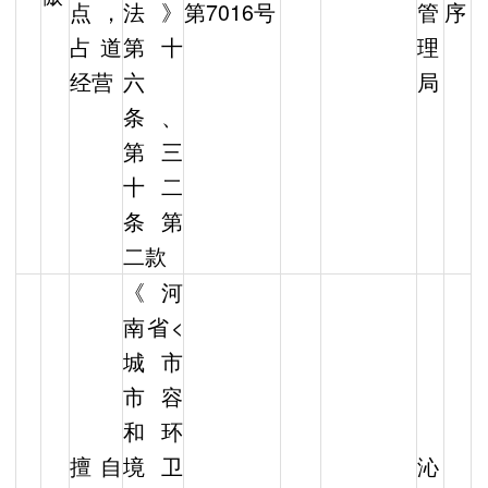
点，
法》
第7016号
管
序
占道
第十
理
经营
六
局
条、
第三
十二
条第
二款
《河
南省<
城市
市容
和环
擅自
境卫
沁