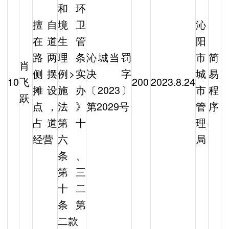
和环
擅自
境卫
沁
在道
生管
阳
路两
理条
沁城当罚
市
简
肖
侧摆
例>实
决字
城
易
10
飞
200
2023.8.24
摊设
施办
〔2023〕
市
程
跃
点，
法》
第2029号
管
序
占道
第十
理
经营
六
局
条、
第三
十二
条第
二款