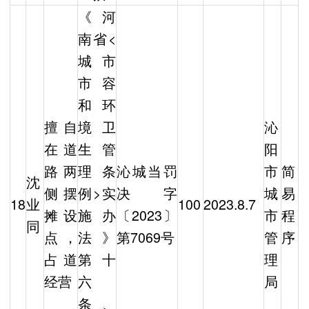
《河
南省<
城市
市容
和环
擅自
境卫
沁
在道
生管
阳
路两
理条
沁城当罚
市
简
沈
侧摆
例>实
决字
城
易
18
业
100
2023.8.7
摊设
施办
〔2023〕
市
程
同
点，
法》
第7069号
管
序
占道
第十
理
经营
六
局
条、