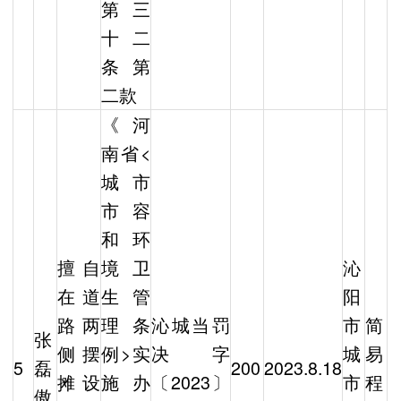
第三
十二
条第
二款
《河
南省<
城市
市容
和环
擅自
境卫
沁
在道
生管
阳
路两
理条
沁城当罚
市
简
张
侧摆
例>实
决字
城
易
5
磊
200
2023.8.18
摊设
施办
〔2023〕
市
程
傲