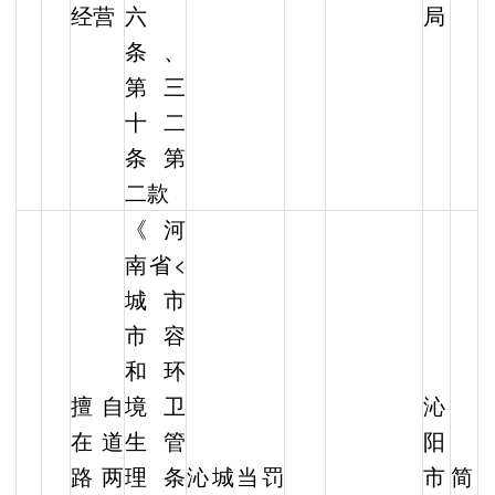
经营
六
局
条、
第三
十二
条第
二款
《河
南省<
城市
市容
和环
擅自
境卫
沁
在道
生管
阳
路两
理条
沁城当罚
市
简