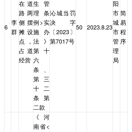
在道
生管
阳
路两
理条
沁城当罚
市
简
李
侧摆
例>实
决字
城
易
6
50
2023.8.23
群
摊设
施办
〔2023〕
市
程
点，
法》
第7017号
管
序
占道
第十
理
经营
六
局
条、
第三
十二
条第
二款
《河
南省<