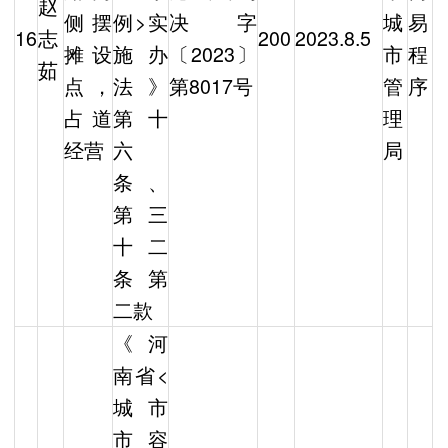
赵
侧摆
例>实
决字
城
易
16
志
200
2023.8.5
摊设
施办
〔2023〕
市
程
茹
点，
法》
第8017号
管
序
占道
第十
理
经营
六
局
条、
第三
十二
条第
二款
《河
南省<
城市
市容