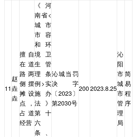
《河
南省<
城市
市容
和环
擅自
境卫
沁
在道
生管
阳
路两
理条
沁城当罚
市
简
赵
侧摆
例>实
决字
城
易
11
垚
200
2023.8.25
摊设
施办
〔2023〕
市
程
垚
点，
法》
第2030号
管
序
占道
第十
理
经营
六
局
条、