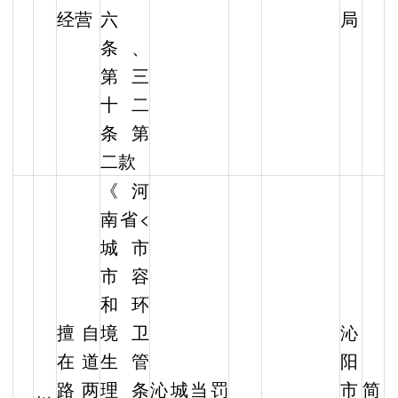
经营
六
局
条、
第三
十二
条第
二款
《河
南省<
城市
市容
和环
擅自
境卫
沁
在道
生管
阳
路两
理条
沁城当罚
市
简