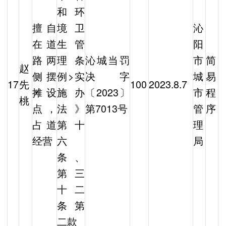
和环
擅自
境卫
沁
在道
生管
阳
路两
理条
沁城当罚
市
简
赵
侧摆
例>实
决字
城
易
17
先
100
2023.8.7
摊设
施办
〔2023〕
市
程
桃
点，
法》
第7013号
管
序
占道
第十
理
经营
六
局
条、
第三
十二
条第
二款