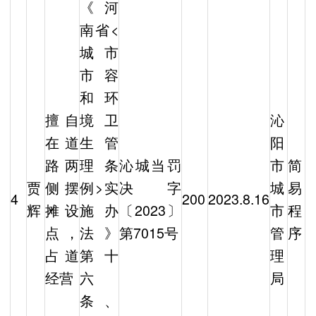
《河
南省<
城市
市容
和环
擅自
境卫
沁
在道
生管
阳
路两
理条
沁城当罚
市
简
贾
侧摆
例>实
决字
城
易
4
200
2023.8.16
辉
摊设
施办
〔2023〕
市
程
点，
法》
第7015号
管
序
占道
第十
理
经营
六
局
条、