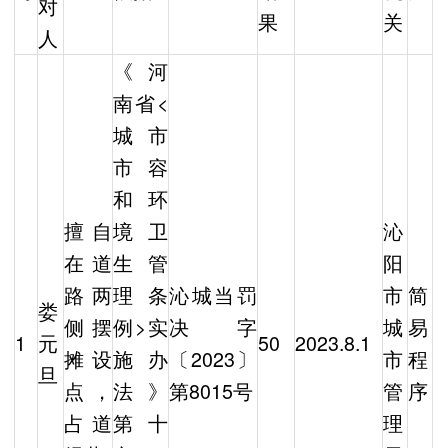
对
果
关
人
《河
南省<
城市
市容
和环
擅自
境卫
沁
在道
生管
阳
路两
理条
沁城当罚
市
简
娄
侧摆
例>实
决字
城
易
1
元
50
2023.8.1
摊设
施办
〔2023〕
市
程
旦
点，
法》
第8015号
管
序
占道
第十
理