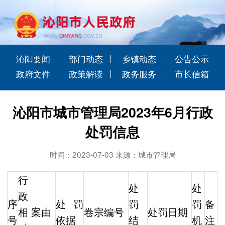
沁阳要闻
部门动态
乡镇动态
公告公示
政府文件
政策解读
政务服务
市长信箱
沁阳市城市管理局2023年6月行政
处罚信息
时间：2023-07-03 来源：城市管理局
行
处
处
政
序
处罚
罚
罚
备
相
案由
卷宗编号
处罚日期
号
依据
结
机
注