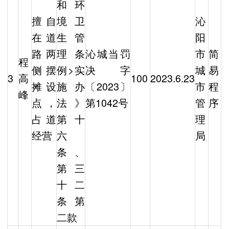
和环
擅自
境卫
沁
在道
生管
阳
路两
理条
沁城当罚
市
简
程
侧摆
例>实
决字
城
易
3
高
100
2023.6.23
摊设
施办
〔2023〕
市
程
峰
点，
法》
第1042号
管
序
占道
第十
理
经营
六
局
条、
第三
十二
条第
二款