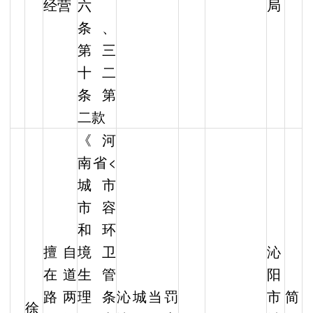
经营
六
局
条、
第三
十二
条第
二款
《河
南省<
城市
市容
和环
擅自
境卫
沁
在道
生管
阳
路两
理条
沁城当罚
市
简
徐