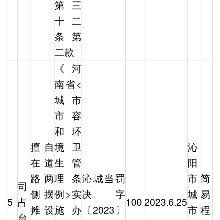
第三
十二
条第
二款
《河
南省<
城市
市容
和环
擅自
境卫
沁
在道
生管
阳
路两
理条
沁城当罚
市
简
司
侧摆
例>实
决字
城
易
5
占
100
2023.6.25
摊设
施办
〔2023〕
市
程
台