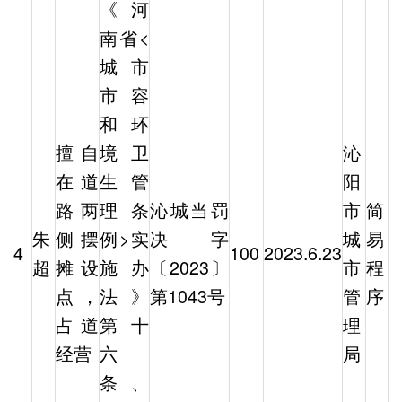
《河
南省<
城市
市容
和环
擅自
境卫
沁
在道
生管
阳
路两
理条
沁城当罚
市
简
朱
侧摆
例>实
决字
城
易
4
100
2023.6.23
超
摊设
施办
〔2023〕
市
程
点，
法》
第1043号
管
序
占道
第十
理
经营
六
局
条、