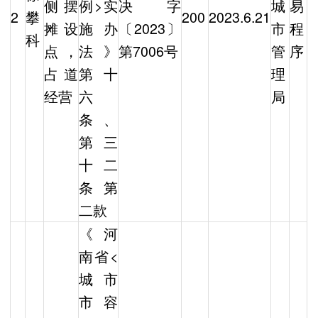
侧摆
例>实
决字
城
易
2
攀
200
2023.6.21
摊设
施办
〔2023〕
市
程
科
点，
法》
第7006号
管
序
占道
第十
理
经营
六
局
条、
第三
十二
条第
二款
《河
南省<
城市
市容