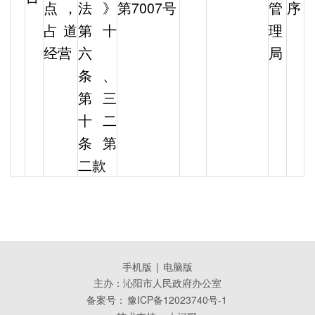
点，
法》
第7007号
管
序
占道
第十
理
经营
六
局
条、
第三
十二
条第
二款
手机版
|
电脑版
主办：沁阳市人民政府办公室
备案号：
豫ICP备12023740号-1