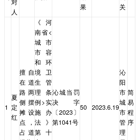
对
果
关
人
《河
南省<
城市
市容
和环
擅自
境卫
沁
在道
生管
阳
路两
理条
沁城当罚
市
简
夏
侧摆
例>实
决字
城
易
1
定
50
2023.6.19
摊设
施办
〔2023〕
市
程
红
点，
法》
第1041号
管
序
占道
第十
理