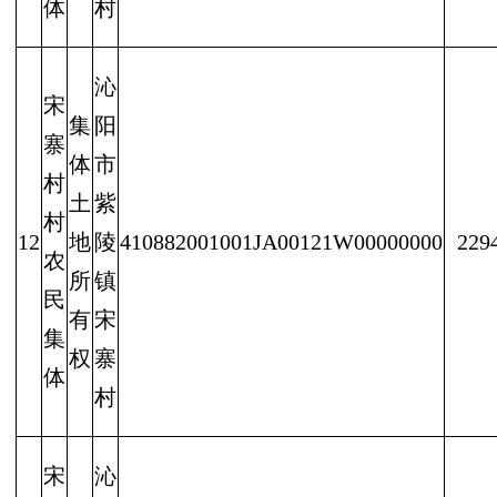
体
村
沁
宋
集
阳
寨
体
市
村
土
紫
村
12
地
陵
410882001001JA00121W00000000
229
农
所
镇
民
有
宋
集
权
寨
体
村
宋
沁