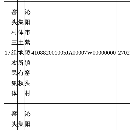
窑
沁
头
集
阳
村
体
市
三
土
紫
17
组
地
陵
410882001005JA00007W00000000
2702
农
所
镇
民
有
窑
集
权
头
体
村
窑
沁
头
集
阳