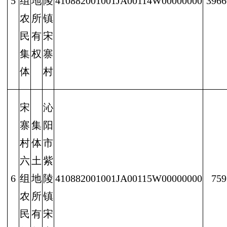
5
组
地
陵
410882001001JA00114W00000000
3966
农
所
镇
民
有
宋
集
权
寨
体
村
宋
沁
寨
集
阳
村
体
市
六
土
紫
6
组
地
陵
410882001001JA00115W00000000
759
农
所
镇
民
有
宋