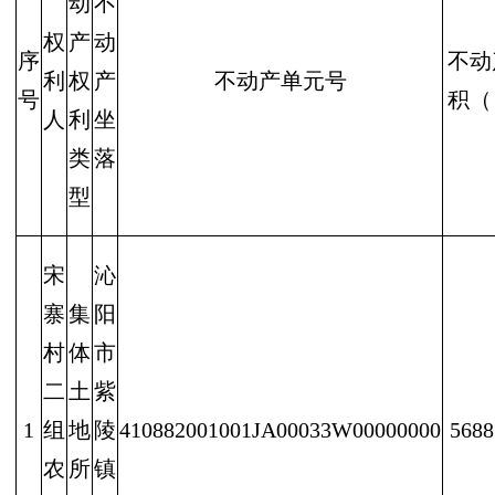
动
不
权
产
动
序
不动
利
权
产
不动产单元号
号
积（
人
利
坐
类
落
型
宋
沁
寨
集
阳
村
体
市
二
土
紫
1
组
地
陵
410882001001JA00033W00000000
5688
农
所
镇