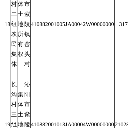
村
体
市
二
土
紫
18
组
地
陵
410882001005JA00042W00000000
317
农
所
镇
民
有
窑
集
权
头
体
村
长
沁
沟
集
阳
村
体
市
三
土
紫
19
组
地
陵
410882001013JA00004W00000000
2102