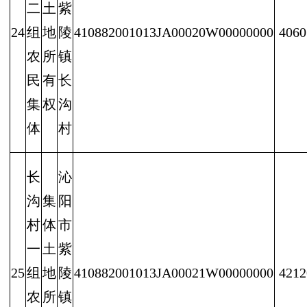
二
土
紫
24
组
地
陵
410882001013JA00020W00000000
4060
农
所
镇
民
有
长
集
权
沟
体
村
长
沁
沟
集
阳
村
体
市
一
土
紫
25
组
地
陵
410882001013JA00021W00000000
4212
农
所
镇