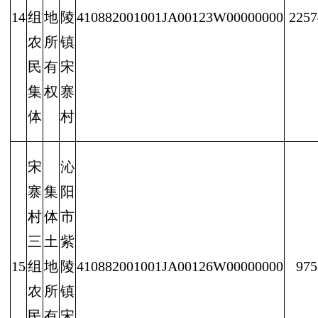
14
组
地
陵
410882001001JA00123W00000000
2257
农
所
镇
民
有
宋
集
权
寨
体
村
宋
沁
寨
集
阳
村
体
市
三
土
紫
15
组
地
陵
410882001001JA00126W00000000
975
农
所
镇
民
有
宋