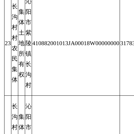
沁
长
集
阳
沟
体
市
村
土
紫
村
23
地
陵
410882001013JA00018W00000000
3178
农
所
镇
民
有
长
集
权
沟
体
村
长
沁
沟
集
阳
村
体
市