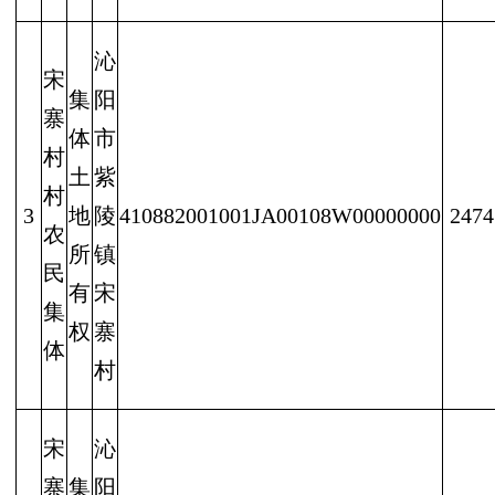
沁
宋
集
阳
寨
体
市
村
土
紫
村
3
地
陵
410882001001JA00108W00000000
2474
农
所
镇
民
有
宋
集
权
寨
体
村
宋
沁
寨
集
阳