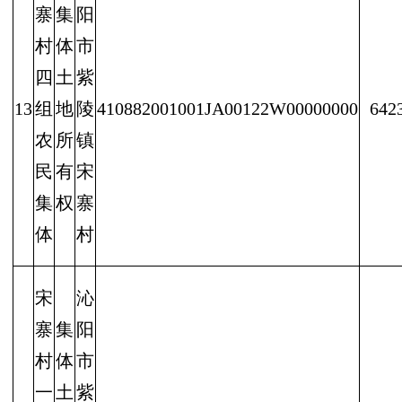
寨
集
阳
村
体
市
四
土
紫
13
组
地
陵
410882001001JA00122W00000000
642
农
所
镇
民
有
宋
集
权
寨
体
村
宋
沁
寨
集
阳
村
体
市
一
土
紫