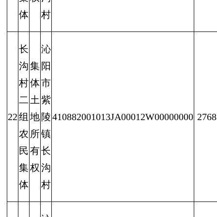
体
村
长
沁
沟
集
阳
村
体
市
二
土
紫
22
组
地
陵
410882001013JA00012W00000000
2768
农
所
镇
民
有
长
集
权
沟
体
村