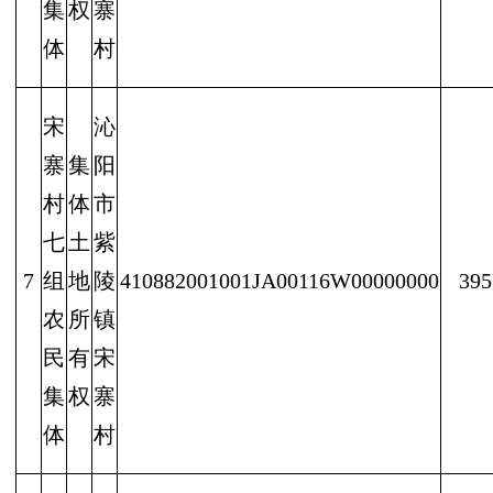
集
权
寨
体
村
宋
沁
寨
集
阳
村
体
市
七
土
紫
7
组
地
陵
410882001001JA00116W00000000
395
农
所
镇
民
有
宋
集
权
寨
体
村