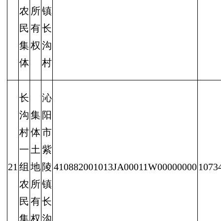
农
所
镇
民
有
长
集
权
沟
体
村
长
沁
沟
集
阳
村
体
市
一
土
紫
21
组
地
陵
410882001013JA00011W00000000
1073
农
所
镇
民
有
长
集
权
沟