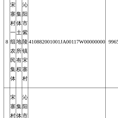
宋
沁
寨
集
阳
村
体
市
一
土
紫
8
组
地
陵
410882001001JA00117W00000000
996
农
所
镇
民
有
宋
集
权
寨
体
村
宋
沁
寨
集
阳
村
体
市