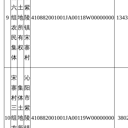
六
土
紫
9
组
地
陵
410882001001JA00118W00000000
1343
农
所
镇
民
有
宋
集
权
寨
体
村
宋
沁
寨
集
阳
村
体
市
三
土
紫
10
组
地
陵
410882001001JA00119W00000000
380
农
所
镇