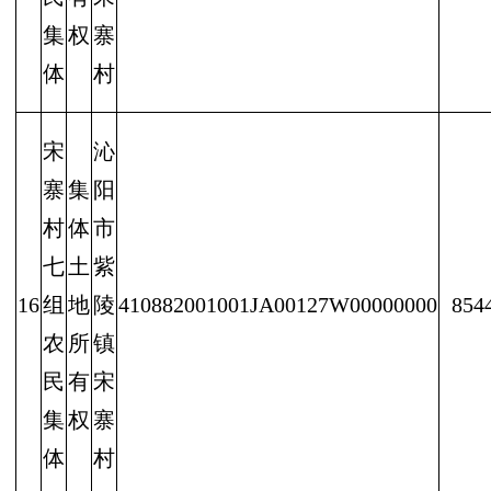
集
权
寨
体
村
宋
沁
寨
集
阳
村
体
市
七
土
紫
16
组
地
陵
410882001001JA00127W00000000
854
农
所
镇
民
有
宋
集
权
寨
体
村