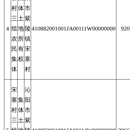
村
体
市
三
土
紫
4
组
地
陵
410882001001JA00111W00000000
920
农
所
镇
民
有
宋
集
权
寨
体
村
宋
沁
寨
集
阳
村
体
市
三
土
紫