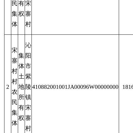
民
有
宋
集
权
寨
体
村
沁
宋
集
阳
寨
体
市
村
土
紫
村
2
地
陵
410882001001JA00096W00000000
181
农
所
镇
民
有
宋
集
权
寨
体
村