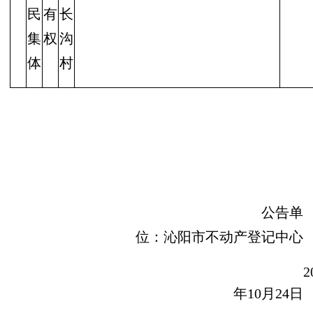
民
有
长
集
权
沟
体
村
公告单
位：沁阳市不动产登记中心
2
年
10
月
24
日