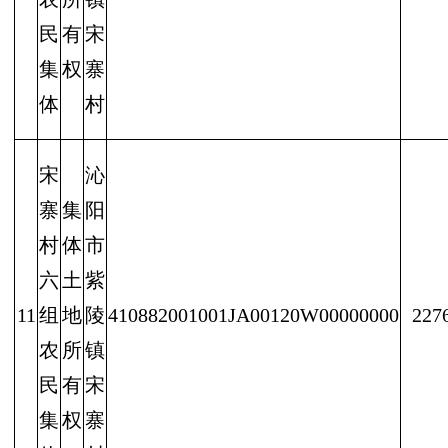
民
有
宋
集
权
寨
体
村
宋
沁
寨
集
阳
村
体
市
六
土
紫
11
组
地
陵
410882001001JA00120W00000000
227
农
所
镇
民
有
宋
集
权
寨