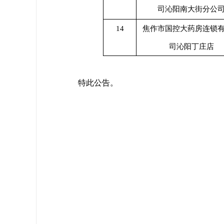
司沁阳南大街分公
14
焦作市国控大药房连锁
司沁阳丁庄店
特此公告。