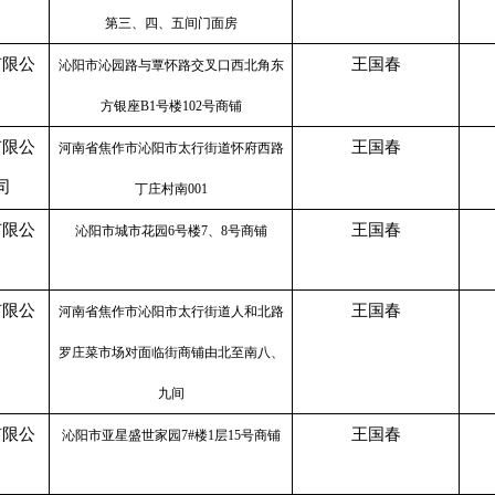
第三、四、五间门面房
有限公
王国春
沁阳市沁园路与覃怀路交叉口西北角东
方银座B1号楼102号商铺
有限公
王国春
河南省焦作市沁阳市太行街道怀府西路
司
丁庄村南001
有限公
王国春
沁阳市城市花园6号楼7、8号商铺
有限公
王国春
河南省焦作市沁阳市太行街道人和北路
罗庄菜市场对面临街商铺由北至南八、
九间
有限公
王国春
沁阳市亚星盛世家园7#楼1层15号商铺