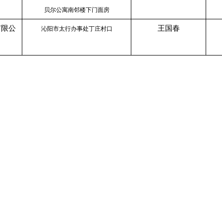
司
贝尔公寓南邻楼下门面房
有限公
王国春
沁阳市太行办事处丁庄村口