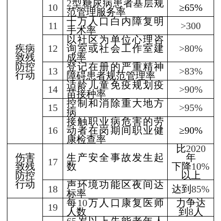
2
型糖尿病患者基层规
10
≥65%
范管理服务率
十
万人口白内障复明
11
>300
手术率
以社区为单位心理咨
疾病
12
询室或社会工作室建
>80%
致残
成率
防控
登记在册的严重精神
13
>83%
行动
障碍患者规范管理率
适龄儿童免疫规划疫
14
>90%
苗接种率
控制和消除重大地方
15
>95%
病
接触职业病危害的劳
16
动者在岗期间职业健
≥90%
康检查率
比
2020
伤害
生产安全事故发生起
年
17
致残
数
下降
10%
防控
以上
行动
声环境功能区夜间达
18
达到
85%
标率
每
10
万人口康复医师
力争达
19
人数
到
8
人