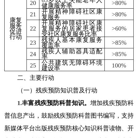
65
岁以上失能老年人
20
>80%
健康服务率
开展精神障碍社区康
21
>80%
复服务
康复
开展精神障碍社区康
服务
22
复服务的居家患者接
>60%
促进
受社区康复服务比率
行动
残疾人基本康复服务
23
>85%
覆盖率
残疾人辅助器具适配
24
>85%
率
公共建筑无障碍环境
25
100%
建设率
二、主要行动
（一）残疾预防知识普及行动
1
.
丰富残疾预防科普知识。
增加残疾预防科
普信息产出，鼓励残疾预防科普图书编写，支持
新媒体平台出版残疾预防核心知识科普读物、开