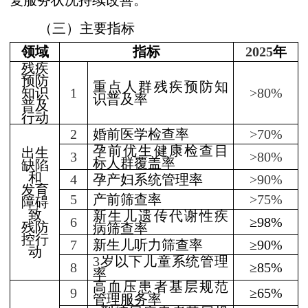
复服务状况持续改善。
（三）主要指标
领域
指标
2025
年
残疾
预防
重点人群残疾预防知
知识
1
>
80%
识普及率
普及
行动
2
婚前医学检查率
>70%
孕前优生健康检查目
出生
3
>80%
标人群覆盖率
缺陷
和
4
孕产妇系统管理率
>90%
发育
5
产前筛查率
>75%
障碍
致
新生儿遗传代谢性疾
6
≥98%
残防
病筛查率
控行
7
新生儿听力筛查率
≥90%
动
3
岁以下儿童系统管理
8
≥85%
率
高血压患者基层规范
9
≥65%
管理服务率