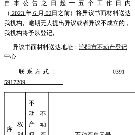
自本公告之日起十五个工作日内
（
202
3
年
6
月
02
日之前）将异议书面材料送达
我机构。逾期无人提出异议或者异议不成立的，
我机构将予以登记。
异议书面材料送达地址：
沁阳市不动产登记
中心
联系方式：
0391
—
5917209
不
动
不
权
产
动
序
利
权
产
不动产单元号