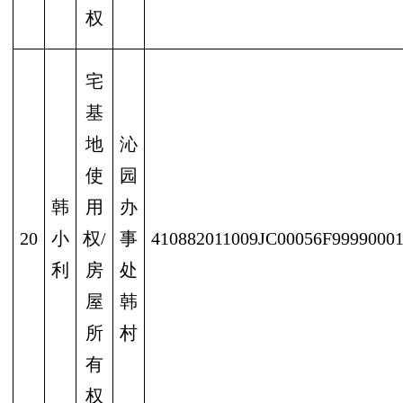
权
宅
基
地
沁
使
园
韩
用
办
20
小
权/
事
410882011009JC00056F9999000
利
房
处
屋
韩
所
村
有
权