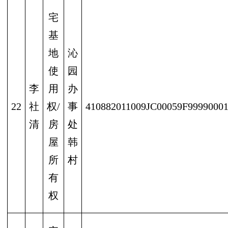
宅
基
地
沁
使
园
李
用
办
22
社
权/
事
410882011009JC00059F9999000
清
房
处
屋
韩
所
村
有
权