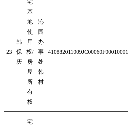
宅
基
地
沁
使
园
韩
用
办
23
保
权/
事
410882011009JC00060F0001000
庆
房
处
屋
韩
所
村
有
权
宅