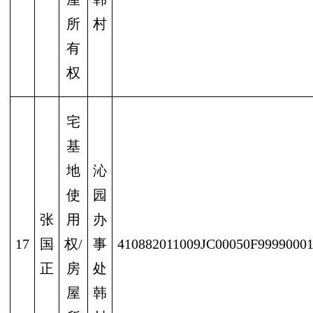
所
村
有
权
宅
基
地
沁
使
园
张
用
办
17
国
权/
事
410882011009JC00050F9999000
正
房
处
屋
韩