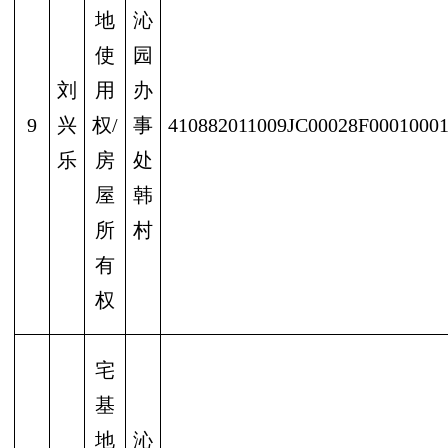
地
沁
使
园
刘
用
办
9
兴
权/
事
410882011009JC00028F0001000
乐
房
处
屋
韩
所
村
有
权
宅
基
地
沁