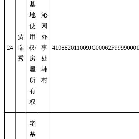
基
地
沁
使
园
贾
用
办
24
瑞
权/
事
410882011009JC00062F9999000
秀
房
处
屋
韩
所
村
有
权
宅
基