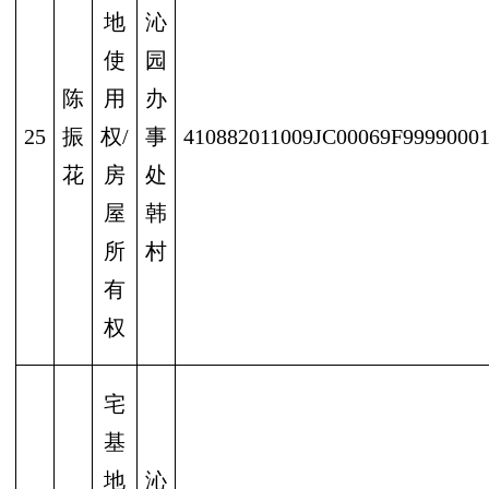
地
沁
使
园
陈
用
办
25
振
权/
事
410882011009JC00069F9999000
花
房
处
屋
韩
所
村
有
权
宅
基
地
沁