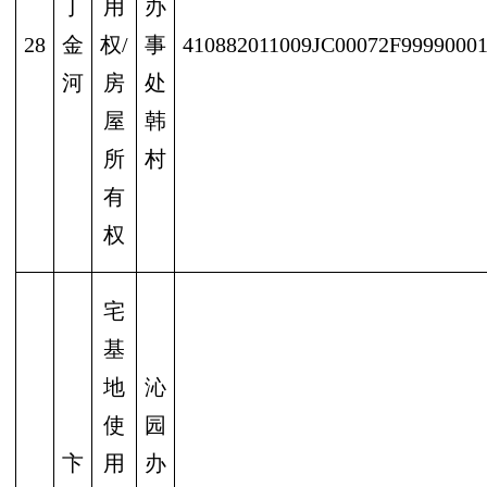
丁
用
办
28
金
权/
事
410882011009JC00072F9999000
河
房
处
屋
韩
所
村
有
权
宅
基
地
沁
使
园
卞
用
办