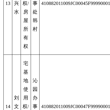
13
兴
权/
事
410882011009JC00045F9999000
水
房
处
屋
韩
所
村
有
权
宅
基
地
沁
使
园
刘
用
办
14
文
权/
事
410882011009JC00047F9999000