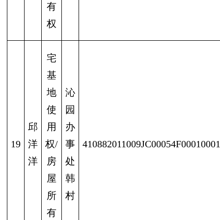
有
权
宅
基
地
沁
使
园
邱
用
办
19
洋
权/
事
410882011009JC00054F0001000
洋
房
处
屋
韩
所
村
有