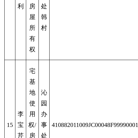
利
房
处
屋
韩
所
村
有
权
宅
基
地
沁
使
园
李
用
办
15
宝
权/
事
410882011009JC00048F9999000
芹
房
处