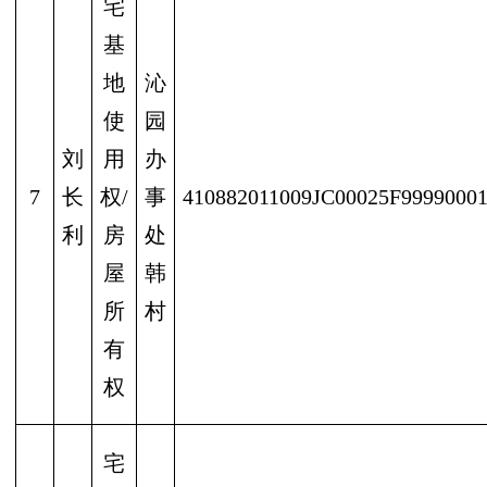
宅
基
地
沁
使
园
刘
用
办
7
长
权/
事
410882011009JC00025F9999000
利
房
处
屋
韩
所
村
有
权
宅