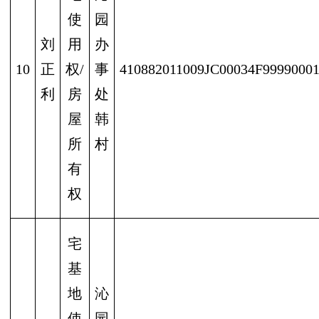
使
园
刘
用
办
10
正
权/
事
410882011009JC00034F9999000
利
房
处
屋
韩
所
村
有
权
宅
基
地
沁
使
园