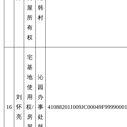
屋
韩
所
村
有
权
宅
基
地
沁
使
园
刘
用
办
16
怀
权/
事
410882011009JC00049F9999000
亮
房
处
屋
韩