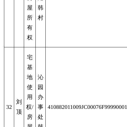
屋
韩
所
村
有
权
宅
基
地
沁
使
园
用
办
刘
32
权/
事
410882011009JC00076F9999000
顶
房
处
屋
韩