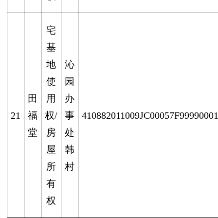
宅
基
地
沁
使
园
田
用
办
21
福
权/
事
410882011009JC00057F9999000
堂
房
处
屋
韩
所
村
有
权