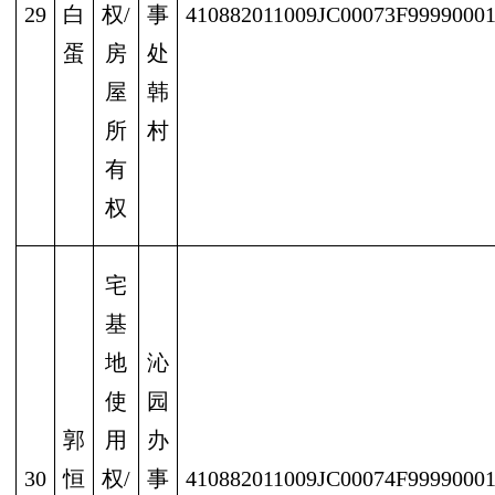
29
白
权/
事
410882011009JC00073F9999000
蛋
房
处
屋
韩
所
村
有
权
宅
基
地
沁
使
园
郭
用
办
30
恒
权/
事
410882011009JC00074F9999000