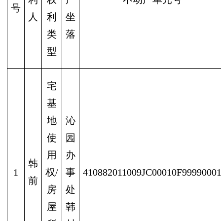
号
人
利
坐
类
落
型
宅
基
地
沁
使
园
用
办
韩
1
权/
事
410882011009JC00010F9999000
前
房
处
屋
韩