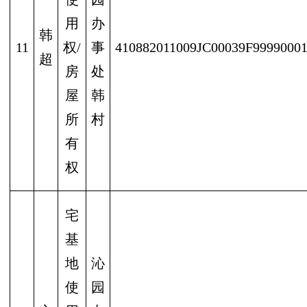
用
办
韩
11
权/
事
410882011009JC00039F9999000
超
房
处
屋
韩
所
村
有
权
宅
基
地
沁
使
园