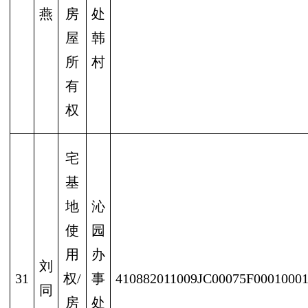
燕
房
处
屋
韩
所
村
有
权
宅
基
地
沁
使
园
用
办
刘
31
权/
事
410882011009JC00075F0001000
同
房
处