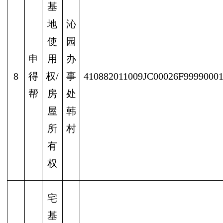
基
地
沁
使
园
申
用
办
8
得
权/
事
410882011009JC00026F9999000
帮
房
处
屋
韩
所
村
有
权
宅
基