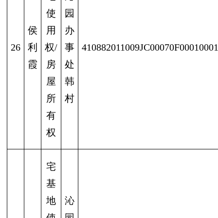
使
园
侯
用
办
26
利
权/
事
410882011009JC00070F0001000
霞
房
处
屋
韩
所
村
有
权
宅
基
地
沁
使
园