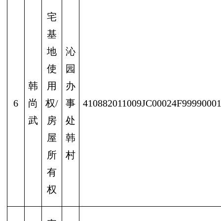
宅
基
地
沁
使
园
韩
用
办
6
尚
权/
事
410882011009JC00024F9999000
武
房
处
屋
韩
所
村
有
权