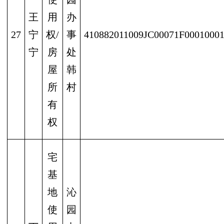
王
用
办
27
宁
权/
事
410882011009JC00071F0001000
宁
房
处
屋
韩
所
村
有
权
宅
基
地
沁
使
园