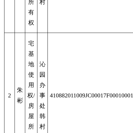
所
村
有
权
宅
基
地
沁
使
园
用
办
朱
2
权/
事
410882011009JC00017F0001000
彬
房
处
屋
韩
所
村