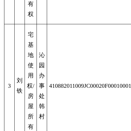
有
权
宅
基
地
沁
使
园
用
办
刘
3
权/
事
410882011009JC00020F0001000
铁
房
处
屋
韩
所
村
有