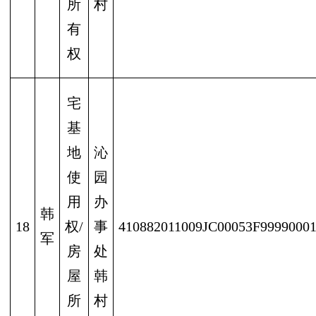
所
村
有
权
宅
基
地
沁
使
园
用
办
韩
18
权/
事
410882011009JC00053F9999000
军
房
处
屋
韩
所
村