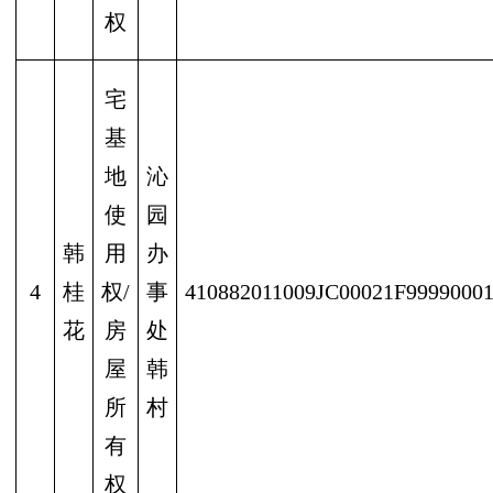
权
宅
基
地
沁
使
园
韩
用
办
4
桂
权/
事
410882011009JC00021F9999000
花
房
处
屋
韩
所
村
有
权