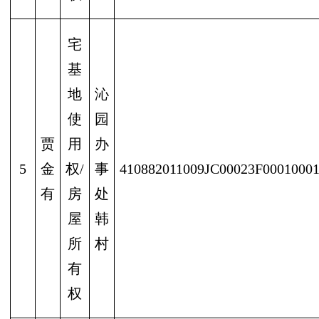
宅
基
地
沁
使
园
贾
用
办
5
金
权/
事
410882011009JC00023F0001000
有
房
处
屋
韩
所
村
有
权