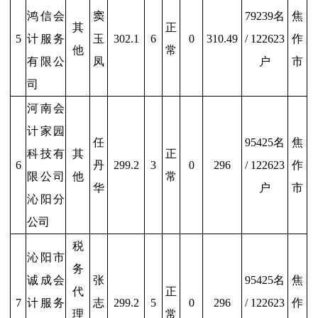
鸿信会
窦
79239名
焦
其
正
5
计服务
玉
302.1
6
0
310.49
/ 122623
作
他
常
有限公
凤
户
市
司
河南会
计家园
任
95425名
焦
科技有
其
正
6
丹
299.2
3
0
296
/ 122623
作
限公司
他
常
华
户
市
沁阳分
公司
税
沁阳市
务
诚成会
张
95425名
焦
代
正
7
计服务
志
299.2
5
0
296
/ 122623
作
理
常