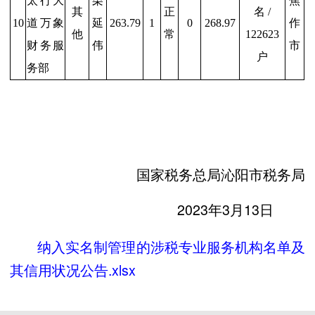
太行大
栗
焦
其
正
名 /
10
道万象
延
263.79
1
0
268.97
作
他
常
122623
财务服
伟
市
户
务部
国家税务总局沁阳市税务局
2023年3月13日
纳入实名制管理的涉税专业服务机构名单及
其信用状况公告.xlsx