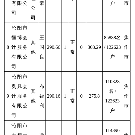
有限公
豪
户
市
公
司
司
沁阳市
恒博会
王
85888名
焦
其
正
8
计服务
国
290.66
1
0
303.29
/ 122623
作
他
常
有限公
良
户
市
司
沁阳市
110328
奥凡会
布
焦
其
正
名 /
9
计服务
福
290.16
1
0
275.8
作
他
常
122623
有限公
利
市
户
司
沁阳市
114396