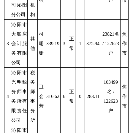
强
户
市
司沁阳
机
分公司
构
沁阳市
大账房
司
23821名
焦
其
正
3
会计服
珊
339.19
3
1
375.94
/ 122623
作
他
常
务有限
珊
户
市
公司
沁阳市
税
光明税
务
103499
卫
焦
务师事
师
正
名 /
4
会
316.62
6
0
283.11
作
务所有
事
常
122623
芳
市
限责任
务
户
公司
所
沁阳市