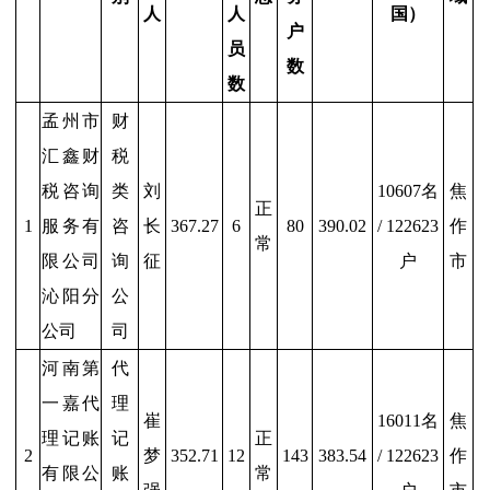
人
人
国）
户
员
数
数
孟州市
财
汇鑫财
税
税咨询
类
刘
10607名
焦
正
1
服务有
咨
长
367.27
6
80
390.02
/ 122623
作
常
限公司
询
征
户
市
沁阳分
公
公司
司
河南第
代
一嘉代
理
崔
16011名
焦
理记账
记
正
2
梦
352.71
12
143
383.54
/ 122623
作
有限公
账
常