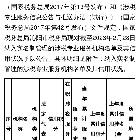
（国家税务总局2017年第13号发布）和《涉税
专业服务信息公告与推送办法（试行）》（国家
税务总局2017年第42号发布）文件规定，国家
税务总局沁阳市税务局现对截至2023年2月28日
纳入实名制管理的涉税专业服务机构名单及其信
用状况予以公告。具体明细见附件：纳入实名制
管理的涉税专业服务机构名单及其信用状况。
在
当
职
年
法
涉
上年度
机
服
累
所
定
税
上年度
累计信
序
机构名
构
信用积
务
计
属
代
服
累计信
用排名
号
称
类
分
状
服
地
表
务
用积分
（全
别
态
务
域