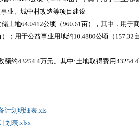
益事业、
城中村改造等项目建设
收储土地
64.0412
公顷（
960.61
亩）
，其中，用于
亩）；
用于
公益事业用地约
10.4880
公顷（
157.32
数额约
43254
.
4
万元。其中
:
土地取得费用
43254
.
4
备计划明细表.xls
划表.xlsx