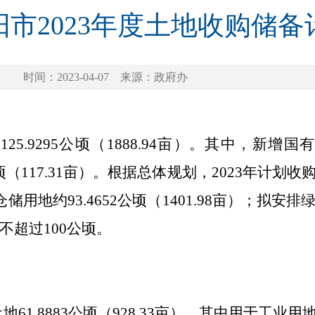
阳市2023年度土地收购储备
时间：2023-04-07
来源：政府办
约
125.9295
公顷（
1888.94
亩）。其中，新增国
顷（
117.31
亩）。根据总体规划，
2023
年计划收
仓储用地约
93.4652
公顷（
1401.98
亩）；拟安排
不超过
100
公顷。
土地
61.8883
公顷（
928.33
亩）
，其中用于工业用