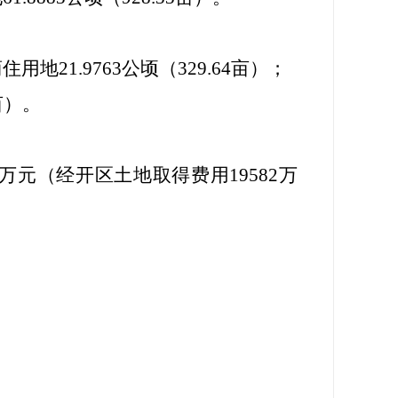
商住用地
21.9763
公顷（
329.64
亩）；
亩）。
万元（经开区土地取得费用
19582
万