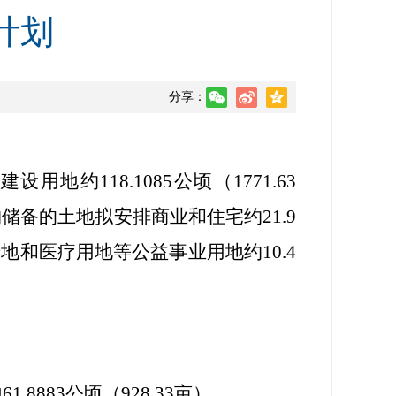
计划
分享：
有建设用地约
118.1085
公顷（
1771.63
购储备的土地拟安排商业和住宅约
21.9
绿地和医疗用地等公益事业用地约
10.4
地
61.8883
公顷（
928.33
亩）。