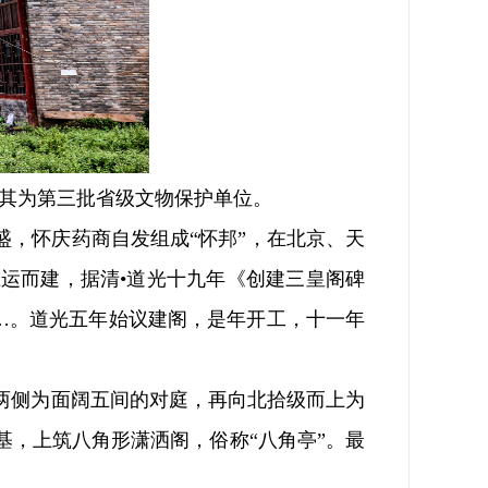
布其为第三批省级文物保护单位。
，怀庆药商自发组成“怀邦”，在北京、天
运而建，据清•道光十九年《创建三皇阁碑
…。道光五年始议建阁，是年开工，十一年
侧为面阔五间的对庭，再向北拾级而上为
，上筑八角形潇洒阁，俗称“八角亭”。最