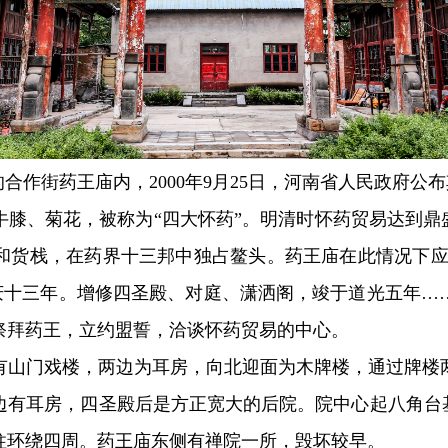
作街药王庙内，2000年9月25日，河南省人民政府公
、菊花，被称为“四大怀药”。明清时怀药贸易达到鼎盛
和货栈，在药界十三邦中独占鳌头。药王庙在此情况下应
嘉庆十三年。增修四圣殿、对庭、潇洒阁，竣于道光五年…
祭拜药王，立约盟誓，洽谈怀药贸易的中心。
山门戏楼，两边为耳房，向北迎面为木牌楼，通过牌楼两
边有耳房，四圣殿后是方正宽大的后院。院中心起八角台基
柱环绕四周。药王庙东侧有禅院一所，毁坏较早。