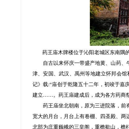
药王庙木牌楼位于沁阳老城区东南隅的合
自古以来怀庆一带盛产地黄、山药、牛膝
津、安国、武汉、禹州等地建立怀邦会馆
记》载:“庙创于乾隆五十二年，初竣于
建立……。药王庙建成后，成为各方药商
药王庙坐北朝南，原为三进院落，前有
宽大的月台，月台上有卷棚、四圣殿、两
北部为庄重巍峨的三皇阁，重檐歇山，檐