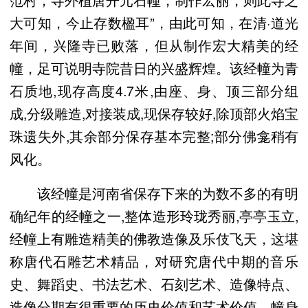
大可知，今止存数楹耳”，由此可知，在清·道光
年间，兴隆寺已败落，但从制作宏大精美的经
幢，足可说明寺院昔日的兴盛辉煌。该经幢为青
石质地,现存高度4.7米,由座、身、顶三部分组
成,分级雕造,对接装成,现保存较好,除顶部火焰宝
珠遗失外,其余部分保存基本完整;部分佛龛稍有
风化。
该经幢是河南省保存下来的为数不多的有明
确纪年的经幢之一,整体造形玲珑秀丽,亭亭玉立,
经幢上有雕造精美的佛教造像及乐伎飞天，这堪
称唐代石雕艺术精品，对研究唐代中期的音乐
史、舞蹈史、书法艺术、石刻艺术、造像特点、
造像分期有很重要的历史价值和艺术价值。幢身