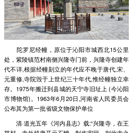
陀罗尼经幢，原位于沁阳市城西北15公里
处，紫陵镇范村南侧兴隆寺门前，兴隆寺创建年
代不详,根据经幢刻立的年代应不晚于唐代,宋、
元重修,寺院毁于上世纪三十年代,惟经幢独立幸
存。1975年搬迁到县城的天宁寺旧址上 (今沁阳
市博物馆)。1963年6月20日,河南省人民委员会
公布其为第一批省级文物保护单位
清·道光五年《河内县志》载:“兴隆寺，在王
范村，寺外植唐开元石幢，制作宏丽，则此寺之