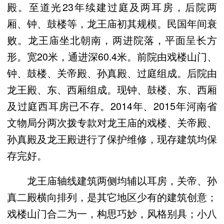
殿。至道光23年续建过庭及两耳房，后院两
厢、钟、鼓楼等，龙王庙初其规模。民国年间衰
败。龙王庙坐北朝南，两进院落，平面呈长方
形。宽20米，通进深60.4米。前院由戏楼山门、
钟、鼓楼、关帝殿、孙真殿、过庭组成。后院由
龙王殿、东、西厢组成。现钟、鼓楼、东、西厢
及过庭西耳房已不存。2014年、2015年河南省
文物局分两次拨专款对龙王庙的戏楼、关帝殿、
孙真殿及龙王殿进行了保护维修，现存建筑均保
存完好。
龙王庙轴线建筑两侧均辅以耳房，关帝、孙
真二殿横向排列，是其它地区少有的建筑创意；
戏楼山门合二为一，构思巧妙，风格别具；小八