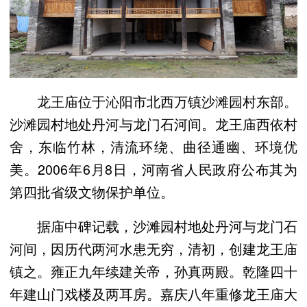
龙王庙位于沁阳市北西万镇沙滩园村东部。
沙滩园村地处丹河与龙门石河间。龙王庙西依村
舍，东临竹林，清流环绕、曲径通幽、环境优
美。2006年6月8日，河南省人民政府公布其为
第四批省级文物保护单位。
据庙中碑记载，沙滩园村地处丹河与龙门石
河间，因历代两河水患无穷，清初，创建龙王庙
镇之。雍正九年续建关帝，孙真两殿。乾隆四十
年建山门戏楼及两耳房。嘉庆八年重修龙王庙大