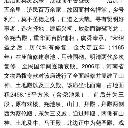
五余里，济民百万余家，故因而村名捏掌，乡号
利仁，莫不圣德之殊，仁道之大哉。寻有贤明好
事者，选方择地，建庙兴祠，放勋而御驾飞龙，
帝尧当殿，重华而台阶辅相，虞舜奉承。”宋绍
圣之后，历代均有修复。金大定五年（1165
年）在庙前修建泉池，用砖围砌。明清两代多次
复修，至民国年间逐渐衰败。2006年，河南省
文物局拨专款对该庙进行了全面维修并复建了山
神、土地殿以及三义殿。该庙坐北面南，占地面
积2458.16平方米（含尧池泉）。前后分为三
段，原有戏楼、尧池泉、山门、拜殿，拜殿两侧
西为蔡伦殿，东为三义殿，通过拜殿，两侧有山
神、土地及牛、马王殿，北边正中为尧圣殿。戏