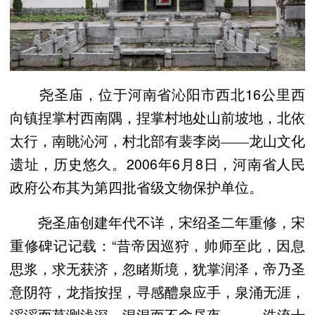
尧圣庙，位于河南省沁阳市西北16公里西
向镇捏掌村西南隅，捏掌村地处山前坡地，北依
太行，南眺沁河，村北部有裴李岗――龙山文化
遗址，历史悠久。2006年6月8日，河南省人民
政府公布其为第四批省级文物保护单位。
尧圣庙创建年代不详，宋绍圣二年重修，宋
重修碑记记载：“昔帝因巡狩，帅师至此，因息
思浆，求无获济，忽睹斯境，犹掌润泽，帝乃圣
意阴符，龙指按捏，寻感醴泉应手，泉涌无涯，
滔滔而莫测浅深，混混而不舍昼夜………浩流十