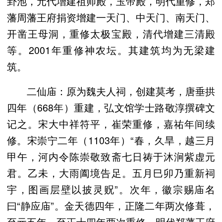
卦池，元代增建祖师殿，玉帝殿，明代重修，郑
藩周藩王府捐资增建一天门、中天门、南天门、
开凿王母洞，重修太极宝殿，清代增建三清殿
等。2001年重修神农坛。其建筑均为无梁建
筑。
二仙庙：原为魏夫人祠，创建莫考，唐垂拱
四年（668年）重建，弘文馆学士路敬淳撰碑文
记之。宋大中祥符平，崔荣重修，嘉祐年间续
修。宋崇宁二年（1103年）“春，久旱，越三月
甲午，河内令陈崇敬致斋七日祷于沐涧紫虚元
君。乙未，大雨阖境告足。五月巳卯乃重新祠
宇，图画层壁以披灵贶”。次年，徽宗赐庙名
曰“静应庙”。金天德四年，正隆二年两次修葺，
至元五年，至正十四年两次重修，明代郑藩王府