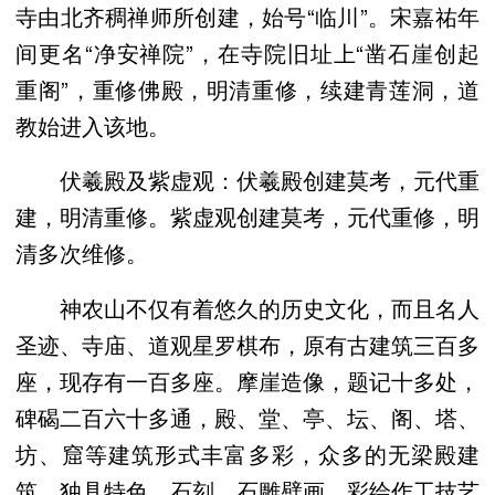
寺由北齐稠禅师所创建，始号“临川”。宋嘉祐年
间更名“净安禅院”，在寺院旧址上“凿石崖创起
重阁”，重修佛殿，明清重修，续建青莲洞，道
教始进入该地。
伏羲殿及紫虚观：伏羲殿创建莫考，元代重
建，明清重修。紫虚观创建莫考，元代重修，明
清多次维修。
神农山不仅有着悠久的历史文化，而且名人
圣迹、寺庙、道观星罗棋布，原有古建筑三百多
座，现存有一百多座。摩崖造像，题记十多处，
碑碣二百六十多通，殿、堂、亭、坛、阁、塔、
坊、窟等建筑形式丰富多彩，众多的无梁殿建
筑，独具特色，石刻、石雕壁画，彩绘作工技艺