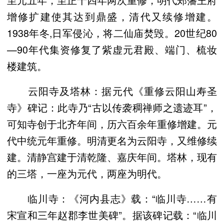
增修扩建使其达到鼎盛，清代又续修增建。
1938年冬,日军侵沁，将二仙庙焚毁。20世纪80
—90年代集资修复了紫虚元君殿、端门、梳妆
楼建筑。
云阳寺及塔林：据元代《重修云阳山寿圣
寺》碑记：此寺乃“古以传袭稠禅师之遗迹耳”，
可知寺创于北齐年间，历六百余年重修增建。元
代中统元年重修。明清更名为云阳寺，又维修续
建。清静宫建于清乾隆、嘉庆年间。塔林，现有
的三塔，一座为元代，两座为明代。
临川寺：《河内县志》载：“临川寺……有
宋宣和三年赵郡李世美碑”。据该碑记载：“临川