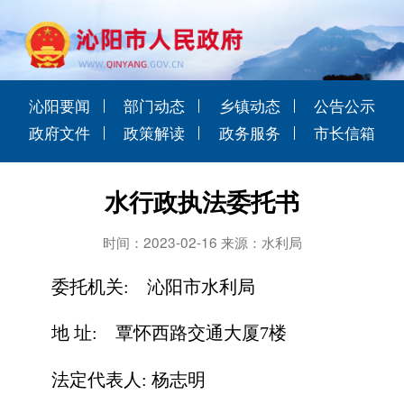
沁阳要闻
部门动态
乡镇动态
公告公示
政府文件
政策解读
政务服务
市长信箱
水行政执法委托书
时间：2023-02-16 来源：水利局
委托机关:
沁阳市水利局
地
址:
覃怀西路交通大厦7楼
法定代表人:
杨志明