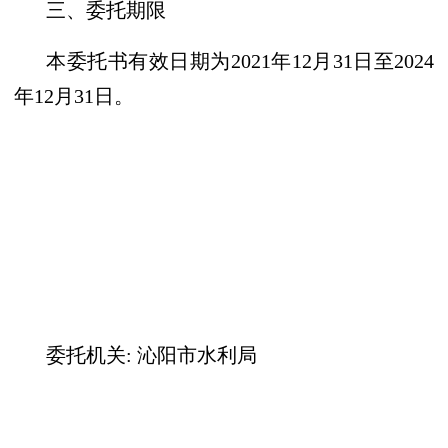
三、委托期限
本委托书有效日期为
2021
年
12
月
31
日至202
4
年
12
月
31
日。
委托机关:
沁阳市水利局