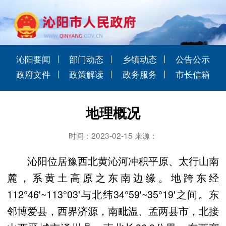
沁阳要闻
部门动态
乡镇动态
公告公示
政府文件
政策解读
政务服务
市长信箱
地理概况
时间：2023-02-15 来源：
沁阳位居豫西北黄沁河冲积平原、太行山南
麓，系黄土高原之东南边缘。地跨东经
112°46'~113°03'与北纬34°59'~35°19'之间。东
邻博爱县，西界济源，南毗温、孟两县市，北接