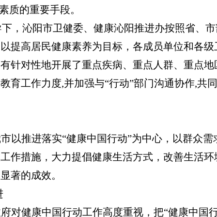
素质的重要手段。
导下，
沁阳市
卫健委
、
健康沁阳推进办
按照省、市
，
以提高居民健康素养为目标，各
成员单位和各级
，
有针对性地开展了重点疾病、重点人群、重点地
育工作力度,并加强与“行动”部门沟通协作,共同
我
市
以推进落实“
健康中国行动
”为
中心
，以群众需
项工作措施，大力
提
倡健康生活方式，改善
生活
环
为
显著
的
成效。
进
政府对健康中国行动工作高度重视，把“
健康中国