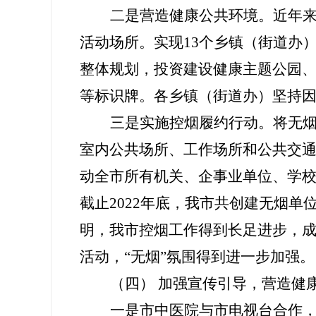
二是营造健康公共环境。近年
活动场所。
实现
1
3
个乡镇
（街道办
整体规划，投资建设健康主题公园
等标识牌。各乡镇
（街道办）
坚持
三是实施控烟履约行动。将无
室内公共场所、工作场所和公共交
动全
市
所有机关、企事业单位、学校
截止
2022年底，我市共创建无烟单
明，我
市
控烟工作得到长足进步，
活动，“无烟”氛围
得到进一步
加强。
（四） 加强宣传引导，营造健
一是
市中医院
与
市
电视台合作