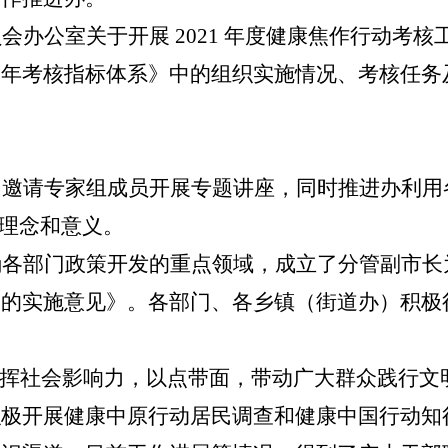
会办公室关于开展 2021 年度健康焦作行动考
2022 年考核指标体系》中的组织实施情况、考核
。
。邀请
专家组成员
开展专题讲座，同时
推进
办利用
理念
和意义。
确各部门政策开发的重点领域，成立了分管副
市
长
动的实施意见
》。各部门、各乡镇
（街道办）
积极
发挥
社会影响力
，以点带面，
带动广大群众践行文
积极
开展健康中原行动居民调查
和健康中国行动知