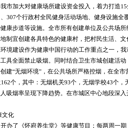
来我
市
加大对健康场所建设资金投入，着力打造1
）
、
307个
行政村全民健身活动场地、健身设施全
、健康步道
等设施
。全
市
所有创建单位及公共场所
因地制宜创建各具特色的健康村，把村民生活、文
烟环境建设作为健康中国行动的工作重点之一，我
通工具全面禁止吸烟。同时结合
卫生市
城创建活动
创建“无烟环境”，在公共场所严格控烟，在全
市
位162个，其中：无烟机关93个，无烟学校43个，
成人吸烟率呈现下降
趋
势。在
市
城
区
中心地段深入开
康文化
，
开办了《怀府养生堂》等健康节目；
每两周一期