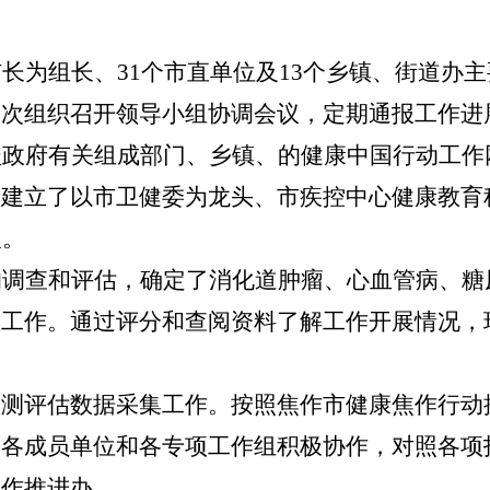
市
长为组长、
31
个
市
直
单位
及
13
个乡镇
、街道办
主
多次组织召开领导小组协调会议，定期通报工作进
盖政府有关组成部门、乡镇、的健康中国行动工作
，建立了以
市
卫健委为龙头、
市
疾控中心健康教育
人。
的调查和评估
，确定了消化道
肿瘤
、心血管
病、糖
预工作。
通过评分和查阅资料了解工作
开展情况，
监测评估数据采集工作。按照焦作市健康焦作行
，各成员单位和各专项工作组积极协作，对照各项
焦作推进办。