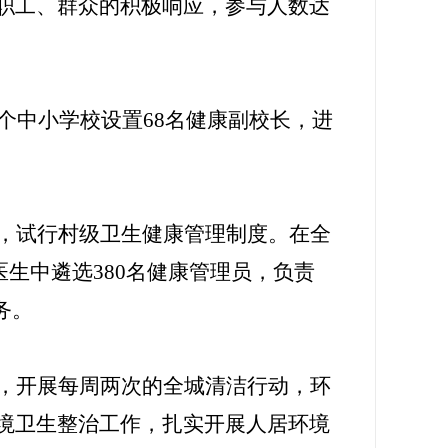
职工、群众的积极响应，参与人数达
个
中小学校设置
68
名健康
副校长
，
进
，
试行
村级卫生健康管理制度。在全
医生中
遴选
380
名健康管理员，
负责
务。
，开展每周两次的全城清洁行动，环
境卫生整治工作，
扎实开展人居环境