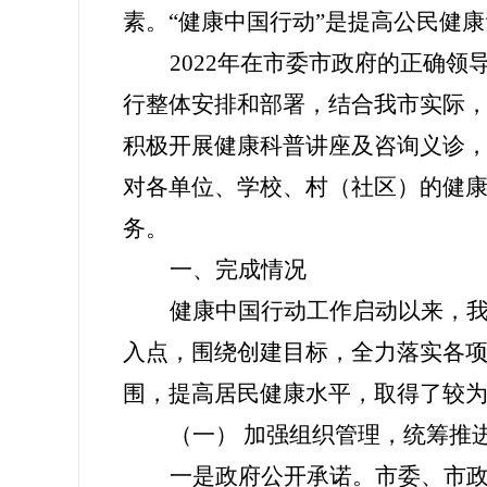
素。“健康中国行动”
是提高公民健康
202
2
年
在市委市政府的正确领
行整体安排和部署，结合我
市
实际
积极开展健康科普讲座及咨询义诊
对
各单位、学校、村（社区）的健康教
务。
一、完成情况
健康中国行动工作启动以来，
入点，围绕创建目标，全力落实各
围
，提高居民健康水平，取得了
较
（一） 加强组织管理，统筹推
一是政府公开承诺。
市
委、
市