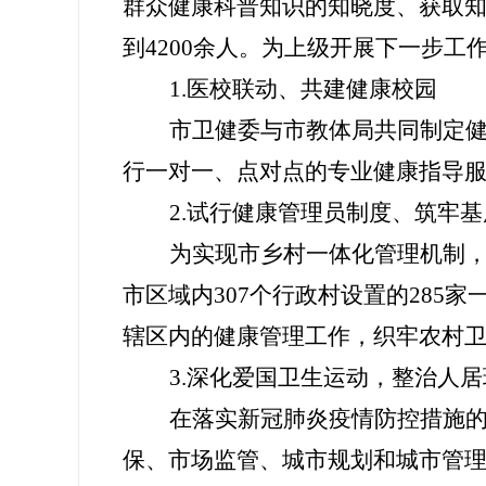
群众健康科普知识的知晓度、获取
到
4200余人。
为上级开展下一步工
1.医校联动、共建健康校园
市
卫健委与
市
教体局共同制定
行一对一、点对点的专业健康指导
2.
试行
健康管理员制度、筑牢基
为实现
市
乡村一体化管理机制
市区
域内
307
个行政村
设置的
285
辖区内的健康管理工作，
织牢农村卫
3.深化爱
国
卫
生
运动
，
整治人居
在落实新冠肺炎疫情防控措施
保、市场监管、城市规划和城市管