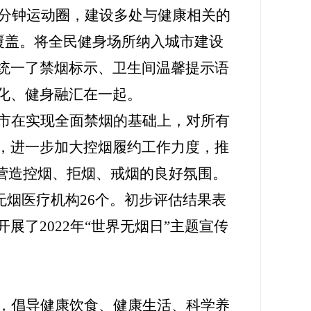
5分钟运动圈，建设多处与健康相关的
覆盖。将全民健身场所纳入城市建设
统一
了
禁烟
标示
、卫生间温馨提示语
化、健身融汇在一起。
市
在实现全面禁烟的基础上，对所有
，进一步加大控烟履约工作力度，推
营造控烟、拒烟、戒烟的良好氛围。
无烟医疗机构26个。初步
评估结果表
展了202
2
年“世界无烟日”主题宣传
，倡导
健康饮食、健康生活、科学养