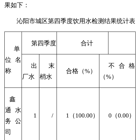
果如下：
沁阳市
城
区第
四
季度饮用水检测结果统计表
第
四
季度
合计
单
位名
出
末
不合格
称
合格（
%）
厂水
梢水
（
%）
鑫
通水
1
/
1（100.00）
0（0.00）
务公
司