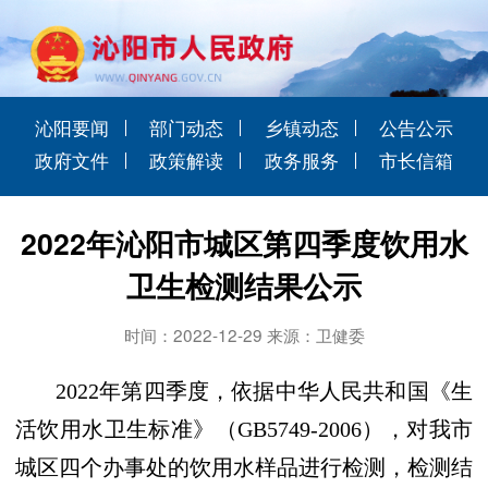
沁阳要闻
部门动态
乡镇动态
公告公示
政府文件
政策解读
政务服务
市长信箱
2022年沁阳市城区第四季度饮用水
卫生检测结果公示
时间：2022-12-29 来源：卫健委
202
2
年第
四
季度，
依据中华人民共和国《生
活饮用水卫生标准》（
GB5749-2006
），对
我市
城区四个办事处的饮用水样品进行检测，检测结