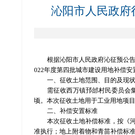
沁阳市人民政府征
根据沁阳市人民政府沁征
预
公
02
2
年度第
四
批
城市
建设
用地
补偿安
一、征收土地范围、目的及现
需征收
西万镇邘邰村
民委员会
顷
。本次征收土地用于工业用地项
二、补偿安置标准
本次征收
土地补偿标准，
按《
准执行；
地上附着物
和
青苗补偿标