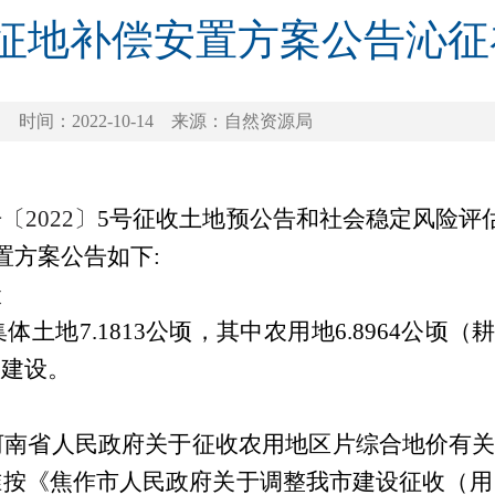
地补偿安置方案公告沁征补
时间：2022-10-14
来源：自然资源局
告
〔202
2
〕
5
号征收土地
预
公告和社会稳定风险评
置方案公告如下:
状
集体土地
7.1813
公顷，其中
农
用地
6.8964
公顷（
目建设。
河南省人民
政
府关于征收农用地区片综合地价有关问题
准
按
《焦作市人民政府关于
调整我市
建设征收（用