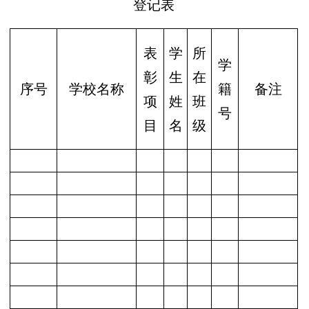
登记表
表
学
所
学
彰
生
在
序号
学校名称
籍
备注
项
姓
班
号
目
名
级