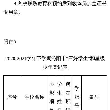
4.各校
联系教育科预约后
到教
体
局加盖证书
专用章。
附件
5
20
20
-202
1
学年下学期沁阳市
“三好学生”和星级
少年登记表
表
学
所
学
彰
生
在
序号
学校名称
籍
备注
项
姓
班
号