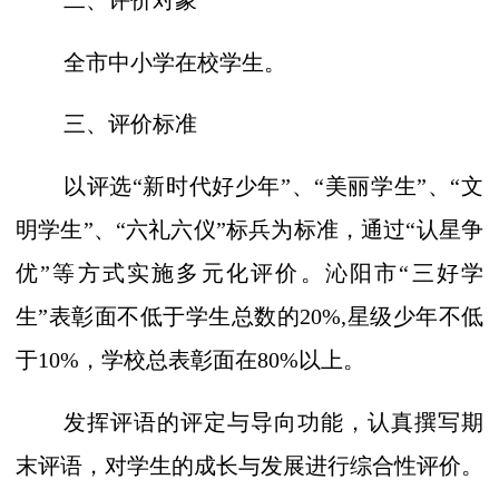
二、评价对象
全市中小学在校学生。
三、
评价标准
以评选
“
新时代好少年
”
、
“
美丽学生
”
、
“
文
明学生
”
、
“六礼六仪”标兵为标准，通过“认星争
优”等方式实施多元化评价。沁阳市“三好学
生”表彰面不低于学生总数的20%,星级少年不低
于10%，学校总
表彰面在
80%以上。
发挥评语的评定与导向功能，认真撰写期
末评语，对学生的成长与发展进行综合性评价。