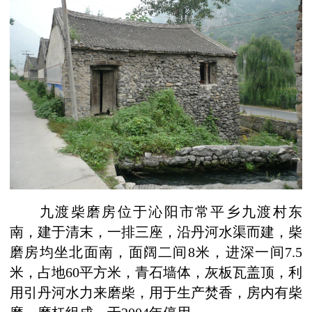
九渡柴磨房位于沁阳市常平乡九渡村东
南，建于清末，一排三座，沿丹河水渠而建，柴
磨房均坐北面南，面阔二间
8米，进深一间7.5
米，占地60平方米，青石墙体，灰板瓦盖顶，利
用引丹河水力来磨柴，用于生产焚香，房内有柴