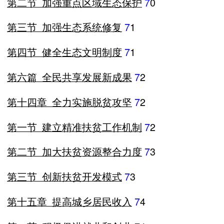
第二节
加强重点区域生态保护
7
0
第三节
加强生态系统修复
7
1
第四节
健全生态文明制度
7
1
第六篇
全民共享发展新成果
7
2
第十四章
全力实施脱贫攻坚
7
2
第一节
建立精准扶贫工作机制
7
2
第二节
加大扶贫资源整合力度
7
3
第三节
创新扶贫开发模式
7
3
第十五章
提高城乡居民收入
7
4