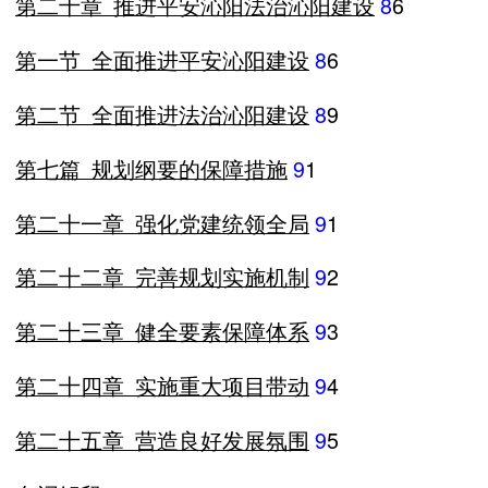
第二十章
推进平安沁阳法治沁阳建设
8
6
第一节
全面推进平安沁阳建设
8
6
第二节
全面推进法治沁阳建设
8
9
第七篇
规划纲要的保障措施
9
1
第二十一章
强化党建统领全局
9
1
第二十二章
完善规划实施机制
9
2
第二十三章
健全要素保障体系
9
3
第二十四章
实施重大项目带动
9
4
第二十五章
营造良好发展氛围
9
5