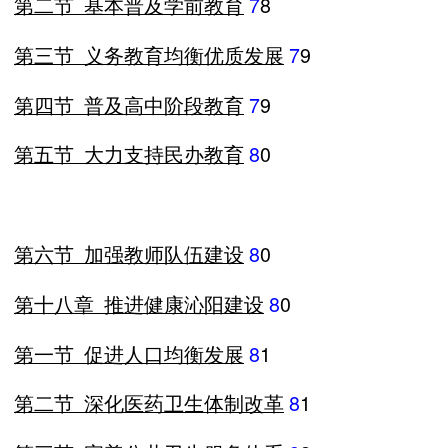
第二节
基本普及学前教育
7
8
第三节
义务教育均衡优质发展
7
9
第四节
普及高中阶段教育
7
9
第五节
大力支持民办教育
8
0
第六节
加强教师队伍建设
8
0
第十八章
推进健康沁阳建设
8
0
第一节
促进人口均衡发展
8
1
第二节
深化医药卫生体制改革
8
1