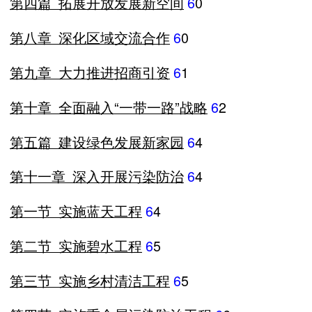
第四篇
拓展开放发展新空间
6
0
第八章
深化区域交流合作
6
0
第九章
大力推进招商引资
6
1
第十章
全面融入“一带一路”战略
6
2
第五篇
建设绿色发展新家园
6
4
第十一章
深入开展污染防治
6
4
第一节
实施蓝天工程
6
4
第二节
实施碧水工程
6
5
第三节
实施乡村清洁工程
6
5