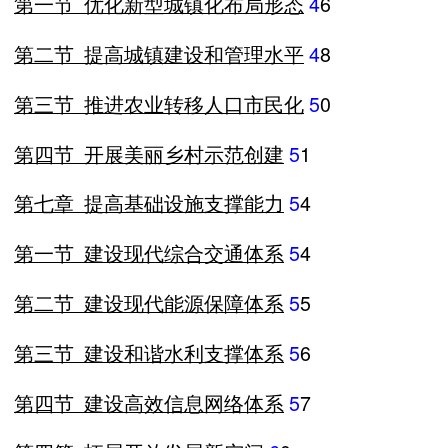
第一节
优化新型城镇化布局形态
4
6
第二节
提高城镇建设和管理水平
4
8
第三节
推进农业转移人口市民化
5
0
第四节
开展美丽乡村示范创建
5
1
第七章
提高基础设施支撑能力
5
4
第一节
建设现代综合交通体系
5
4
第二节
建设现代能源保障体系
5
5
第三节
建设和谐水利支撑体系
5
6
第四节
建设高效信息网络体系
5
7