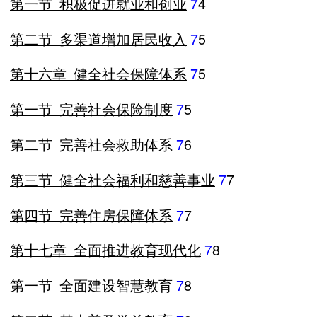
第一节
积极促进就业和创业
7
4
第二节
多渠道增加居民收入
7
5
第十六章
健全社会保障体系
7
5
第一节
完善社会保险制度
7
5
第二节
完善社会救助体系
7
6
第三节
健全社会福利和慈善事业
7
7
第四节
完善住房保障体系
7
7
第十七章
全面推进教育现代化
7
8
第一节
全面建设智慧教育
7
8