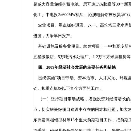
超威大容量免维护蓄电池、思可达EVA胶膜等39个
化工、中电投2×600MW机组、沁澳电解铝技改昊华
农业项目。重点抓好逍遥、八一、高圪塔三座水库除
进度，力争早日投产。
基础设施及服务业项目。续建项目：一中和职专新校
五星级饭店、5万吨污水处理厂、1.2万平方米廉租房
四、2009年经济社会发展的主要任务和措施
围绕实施“项目带动、资本活市、人才兴沁、环境赢
础。拟重点抓好以下九个方面的工作：
（一）坚持项目带动战略，增强投资对经济增长的拉
点，切实解决好项目建设中存在的困难和问题，加大对
东兴发高档铝型材等13个重大前期项目工作，把前
项手续，确保具备条件的项目按计划开工，争取一批