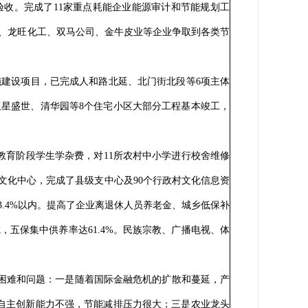
验收。完成了11家重点耗能企业能源审计和节能规划工
工、龙旺化工、双马公司、金牛皮业等企业争取到各类节
施建设项目，已完成人和路北延、北门街北段等6项主体
星盛世、清华园等8个住宅小区大部分工程基本竣工，
育阶段学生学杂费，对11所农村中小学进行校舍维修
文化中心，完成了县级支中心及90个行政村文化信息资
在3.4%以内。提高了企业离退休人员养老金、城乡低保补
五保集中供养率达61.4%。民族宗教、广播电视、体
困难和问题：一是随着国际金融危机的扩散和蔓延，产
自主创新能力不强，节能减排压力很大；三是农业龙头