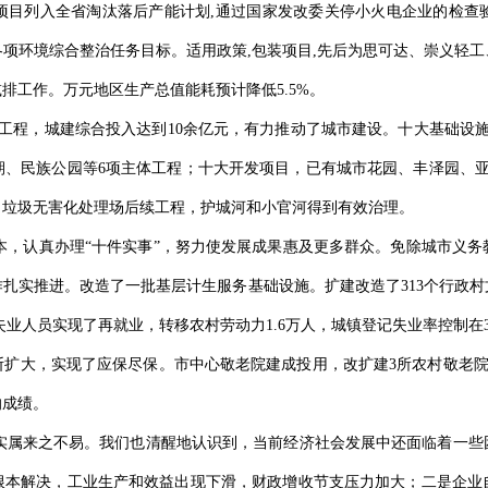
个项目列入全省淘汰落后产能计划,通过国家发改委关停小火电企业的检查
项环境综合整治任务目标。适用政策,包装项目,先后为思可达、崇义轻
减排工作。万元地区生产总值能耗预计降低5.5%。
”工程，城建综合投入达到10余亿元，有力推动了城市建设。十大基础设
期、民族公园等6项主体工程；十大开发项目，已有城市花园、丰泽园、亚
了垃圾无害化处理场后续工程，护城河和小官河得到有效治理。
，认真办理“十件实事”，努力使发展成果惠及更多群众。免除城市义务教
扎实推进。改造了一批基层计生服务基础设施。扩建改造了313个行政村
下岗失业人员实现了再就业，转移农村劳动力1.6万人，城镇登记失业率控制
扩大，实现了应保尽保。市中心敬老院建成投用，改扩建3所农村敬老院，
的成绩。
属来之不易。我们也清醒地认识到，当前经济社会发展中还面临着一些
根本解决，工业生产和效益出现下滑，财政增收节支压力加大；二是企业