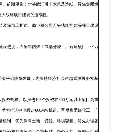
投运。前期项目：对芬欧汇川非木浆及造纸、晋煤集团煤
持重大战略项目建设的连续性。
殖及深加工扩建、商业总公司万头猪场扩建等项目建设
建设进度，力争年内竣工或部分竣工。新建项目：亿万
经济平稳较快发展，为保持经济社会跨越式发展夯实基
规模。以推进105个投资在500万元以上项目为重
力推进中电投2×600MW机组、晋煤集团煤化工、广
进机制，优先保障土地、资源、环境容量，优先办理各
移趋势和我市资源、产业基础，精心谋划、挖掘一批科