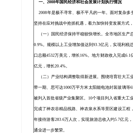
一、2008年国民经济和社会发展计划执行情况
2008年是极不寻常、极不平凡的一年。面对复杂
坚持在应对挑战中抢抓机遇，着力加快转变发展方式
（一）国民经济保持平稳较快增长。全市地区生产总值完成1
0.9%。规模以上工业增加值达到93.3亿元，实现利税总额
口总额4532万美元，增长16%。地方财政收入完成6.1
亿元，增长20.4%。
（二）产业结构调整取得新进展。围绕培育壮大工业主
带一期、思可达1000万平方米太阳能电池封装玻璃等
被列入首批省级产业集聚区。10个项目列入省重大工
完成了神农谷精品线路、神农泉水系等景区建设工程
年接待游客283.6万人次，实现旅游总收入约5.7亿
通业进一步繁荣。