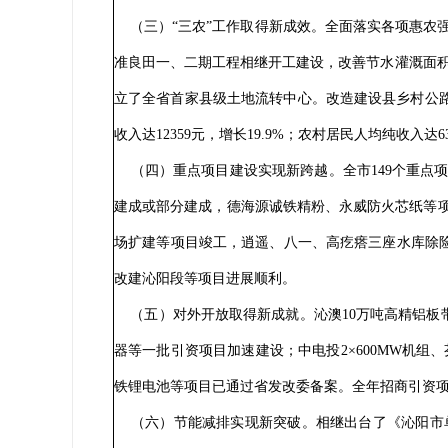
（三）“三农”工作取得新成效。全面落实各项惠农强农政
准良田一、二期工程相继开工建设，改善节水灌溉面积1
立了全省首家县级土地流转中心。改造建设县乡村公路1
收入达12359元，增长19.9%；农村居民人均纯收入达63
（四）重点项目建设实现新跨越。全市149个重点项目
建成或部分建成，德海源诚铁精粉、永威防火芯纸等项
场扩建等项目竣工，逍遥、八一、高疙瘩三座水库除
改建沁阳段等项目进展顺利。
（五）对外开放取得新成就。沁澳10万吨高精铝板带
器等一批引资项目加速建设；中电投2×600MW机组
铁锂电池等项目已通过省发改委备案。全年招商引资项目12
（六）节能减排实现新突破。相继出台了《沁阳市单