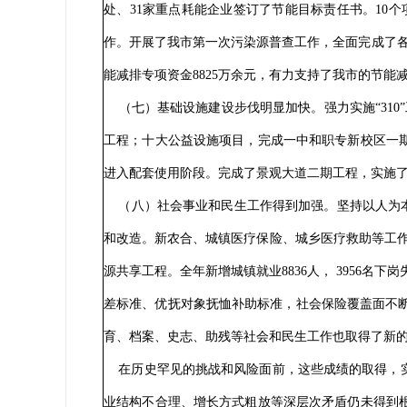
处、31家重点耗能企业签订了节能目标责任书。10
作。开展了我市第一次污染源普查工作，全面完成了各
能减排专项资金8825万余元，有力支持了我市的节能
（七）基础设施建设步伐明显加快。强力实施“310
工程；十大公益设施项目，完成一中和职专新校区一
进入配套使用阶段。完成了景观大道二期工程，实施
（八）社会事业和民生工作得到加强。坚持以人为本
和改造。新农合、城镇医疗保险、城乡医疗救助等工作
源共享工程。全年新增城镇就业8836人， 3956名
差标准、优抚对象抚恤补助标准，社会保险覆盖面不断
育、档案、史志、助残等社会和民生工作也取得了新
在历史罕见的挑战和风险面前，这些成绩的取得，实
业结构不合理、增长方式粗放等深层次矛盾仍未得到