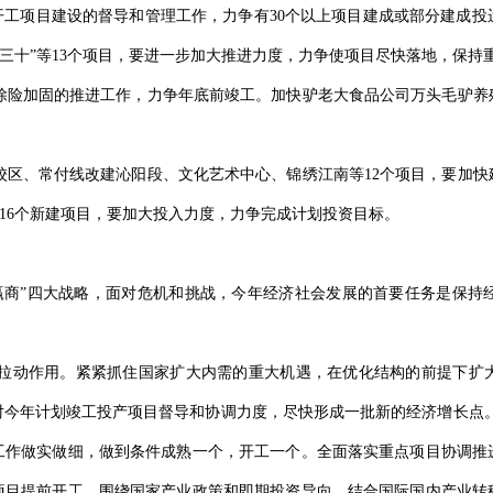
新开工项目建设的督导和管理工作，力争有30个以上项目建成或部分建成
“双三十”等13个项目，要进一步加大推进力度，力争使项目尽快落地，保
险加固的推进工作，力争年底前竣工。加快驴老大食品公司万头毛驴养
区、常付线改建沁阳段、文化艺术中心、锦绣江南等12个项目，要加快
等16个新建项目，要加大投入力度，力争完成计划投资目标。
商”四大战略，面对危机和挑战，今年经济社会发展的首要任务是保持
动作用。紧紧抓住国家扩大内需的重大机遇，在优化结构的前提下扩大投资
今年计划竣工投产项目督导和协调力度，尽快形成一批新的经济增长点。着
期工作做实做细，做到条件成熟一个，开工一个。全面落实重点项目协调推
项目提前开工。围绕国家产业政策和即期投资导向，结合国际国内产业转