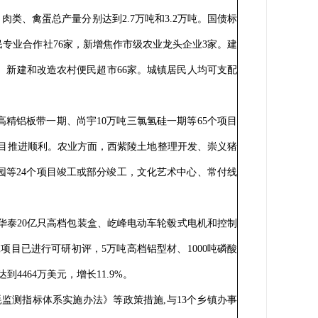
肉类、禽蛋总产量分别达到2.7万吨和3.2万吨。国债标
民专业合作社76家，新增焦作市级农业龙头企业3家。建
题。新建和改造农村便民超市66家。城镇居民人均可支配
高精铝板带一期、尚宇10万吨三氯氢硅一期等65个项目
项目推进顺利。农业方面，西紫陵土地整理开发、崇义猪
等24个项目竣工或部分竣工，文化艺术中心、常付线
华泰20亿只高档包装盒、屹峰电动车轮毂式电机和控制
项目已进行可研初评，5万吨高档铝型材、1000吨磷酸
4464万美元，增长11.9%。
测指标体系实施办法》等政策措施,与13个乡镇办事