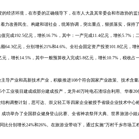
多变的经济环境，在市委的正确领导下，在市人大及其常委会和市政协的监
，着力改善民生、构建和谐社会，统筹协调，突出重点，狠抓落实，保持
92.5亿元，增长16.7%，其中：一产完成11.4亿元，增长5.7%；二产
64.3亿元，分别增长21%和4.6%。全社会固定资产投资101.8亿元，增
亿元，增长14.5%，其中一般预算收入完成5.8亿元，增长10.7%，税收占
导产业和高新技术产业，积极推进108个符合国家产业政策、技术含量
65个工业项目建成或部分建成投产，龙升40万吨电石渣综合利用、华泰
业结构调整计划，思可达、崇义轻工等四家企业被授予省级企业技术中心称
，成功举办了全国群众健身登山比赛、全省神农祭拜大典、世界旅游小姐
元，同比分别增长24%和26%。在旅游业带动下，通过实施“万村千乡市场