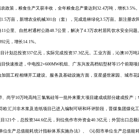
策，粮食生产又获丰收，全年粮食总产量达到32.4万吨，增长3.5%。
.5万亩，新增农业机械301台（套），完成造林绿化3.5万亩。新注册农
1公里、自然村通村公路48.7公里，解决了4.3万农村居民饮水安全问
92元，增长14.1%。
计划总投资337亿元，实际完成投资37.3亿元。工业方面，沁澳10万吨
目快速推进，中电投2×600MW机组、广东兴发高档铝型材等15个前期
险加固工程相继开工建设。服务及基础设施方面，亚星盛世家园、城市花园
、尚宇10万吨高纯三氯氢硅等一批外来重大项目建成或部分建成投产；
、芬欧汇川非木浆及造纸项目已进入编制可研和环评阶段，晋煤集团煤化工
1个，总投资344.6亿元，到位焦作市外资金40.3亿元；外贸出口总额达到
位生产总值能耗统计指标体系实施办法》、《沁阳市单位生产总值能耗监