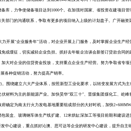
备库，力争使储备项目达到1000个。在加强对国家、省投资在建项目
关部门的沟通联系，争取有更多的项目纳入上级的计划盘子。广开融资渠
。
力开展“企业服务年”活动，对企业开展上门服务，及时掌握企业生产经
减免或缓征，切实减轻企业负担。抓好去年银企洽谈会新签订贷款合同的
，加大对企业的信贷资金投放，支持重点企业生产经营。努力争取省专项
开展各种促销活动，努力提高产销率。
。围绕建立六大产业体系，按照新型工业化要求，以转变发展方式为主线
光伏材料为主的新能源产业。加快昊华“双三十”、晋煤集团煤化工、屹峰
确定为南太行火力发电基地重要组成部分的大好时机，加快2×600MW
档包装盒、玻璃钢车体生产线扩建、12米烘缸深加工等项目前期和建设
研发中心建设，重点抓好沁澳、思可达等企业的研发中心建设，提升自主研