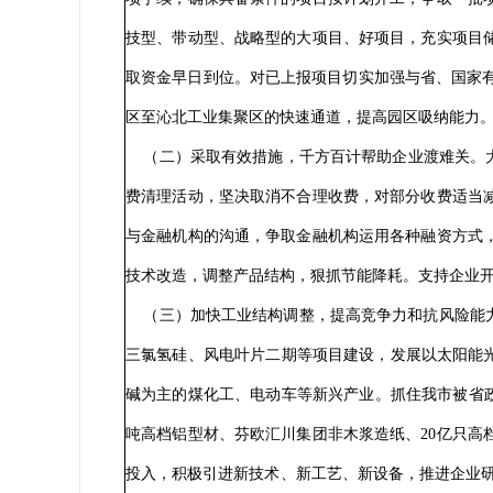
技型、带动型、战略型的大项目、好项目，充实项目储
取资金早日到位。对已上报项目切实加强与省、国家有
区至沁北工业集聚区的快速通道，提高园区吸纳能力
（二）采取有效措施，千方百计帮助企业渡难关。大
费清理活动，坚决取消不合理收费，对部分收费适当
与金融机构的沟通，争取金融机构运用各种融资方式
技术改造，调整产品结构，狠抓节能降耗。支持企业
（三）加快工业结构调整，提高竞争力和抗风险能力
三氯氢硅、风电叶片二期等项目建设，发展以太阳能
碱为主的煤化工、电动车等新兴产业。抓住我市被省政府
吨高档铝型材、芬欧汇川集团非木浆造纸、20亿只高
投入，积极引进新技术、新工艺、新设备，推进企业